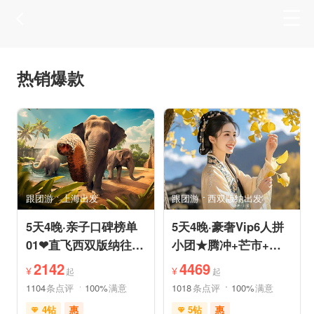
热销爆款
跟团游
上海出发
跟团游
西双版纳出发
5天4晚·亲子口碑榜单
5天4晚·豪奢Vip6人拼
01❤直飞西双版纳往返
小团★腾冲+芒市+瑞
机票❤拼小团轻奢0购
丽★直飞往返轻松旅途
2142
4469
¥
¥
起
起
物纯玩
1104
条点评
100%
满意
1018
条点评
100%
满意
4钻
惠
5钻
惠