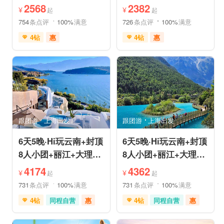
姆国际连锁酒店入住
机票❤拼小团轻奢0购
2568
2382
¥
¥
起
起
物纯玩
754
条点评
100%
满意
726
条点评
100%
满意
4钻
惠
4钻
惠
免费接送机
中文服务
免费接送机
中文服务
管家服务
品质游
管家服务
品质游
喀斯特地貌
滇池红嘴鸥
情侣游
乡村趣游
乡村趣游
古镇古村
古镇古村
动植物园
雪山之旅
赏花之旅
祈福之旅
森林公园
美景探索
深度人文
深度人文
世界遗产
世界遗产
摄影之旅
摄影之旅
研学体验
跟团游
上海出发
跟团游
上海出发
休闲度假
特色民宿
休闲度假
特色民宿
自然山水
美食享受
亲子休闲
自然山水
6天5晚·Hi玩云南+封顶
6天5晚·Hi玩云南+封顶
8人小团+丽江+大理
8人小团+丽江+大理
+泸沽湖+玉龙雪山+洱
+香格里拉+虎跳峡+洱
4174
4362
¥
¥
起
起
海
海
731
条点评
100%
满意
731
条点评
100%
满意
4钻
同程自营
惠
4钻
同程自营
惠
充足自由时间
赠送旅拍
充足自由时间
免费接送机
家庭游
免费接送机
家庭游