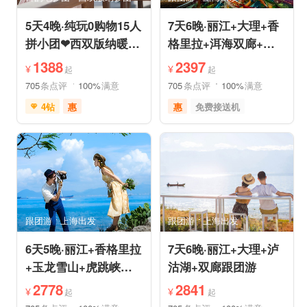
5天4晚·纯玩0购物15人
7天6晚·丽江+大理+香
拼小团❤西双版纳暖冬
格里拉+洱海双廊+虎
爆品❤品牌温德姆·亲
跳峡跟团游
1388
2397
¥
¥
起
起
子游
705
条点评
100%
满意
705
条点评
100%
满意
4钻
惠
惠
免费接送机
免费接送机
免费WIFI
品质游
世界遗产
管家服务
品质游
雪山之旅
美食享受
情侣游
摄影之旅
摄影之旅
休闲度假
自然山水
美食享受
乡村趣游
森林公园
美景探索
深度人文
世界遗产
跟团游
上海出发
跟团游
上海出发
特色民宿
自由活动
6天5晚·丽江+香格里拉
7天6晚·丽江+大理+泸
+玉龙雪山+虎跳峡半
沽湖+双廊跟团游
自助游
2778
2841
¥
¥
起
起