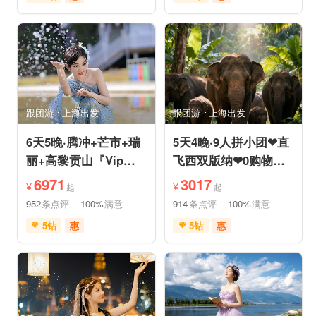
免费接送机
充足自由时间
充足自由时间
品质游
免费接送机
品质游
美食享受
摄影之旅
祈福之旅
赏花之旅
自然山水
动植物园
森林公园
自然山水
研学体验
跟团游
上海出发
跟团游
上海出发
6天5晚·腾冲+芒市+瑞
5天4晚·9人拼小团❤直
丽+高黎贡山『Vip一
飞西双版纳❤0购物纯
单一团』豪奢五钻酒店
玩·豪奢五星五钻泳池
6971
3017
¥
¥
起
起
度假
度假
952
条点评
100%
满意
914
条点评
100%
满意
5钻
惠
5钻
惠
免费接送机
免费WIFI
免费接送机
管家服务
家庭游
情侣游
品质游
休闲游
世界遗产
休闲度假
家庭游
摄影之旅
自然山水
自由活动
休闲度假
自然山水
美食享受
美食享受
世界遗产