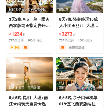
亲子休闲
动植物园
小众风光
森林公园
目的地参团
西双版纳参团
跟团游
上海出发
美景探索
3天2晚·Vip一单一团★
8天7晚·轻奢纯玩15成
西双版纳★指定告庄内
人小团★丽江+大理
泳池酒店或温德姆国际
+香格里拉/泸沽湖★直
1234
3273
¥
¥
起
起
连锁
飞丽江
777
条点评
100%
满意
767
条点评
100%
满意
4钻
惠
惠
免费接送机
充足自由时间
家庭游
祈福之旅
免费接送机
赏花之旅
摄影之旅
支持儿童入住
品质游
雪山之旅
自然山水
情侣游
祈福之旅
行车时长短
赏花之旅
森林公园
森林草原
特色民宿
亲子休闲
自由活动
目的地参团
昆明参团
跟团游
上海出发
6天5晚·昆明+大理+丽
6天5晚·亲子口碑榜单
江★纯玩无自费★温德
01❤直飞西双版纳往返