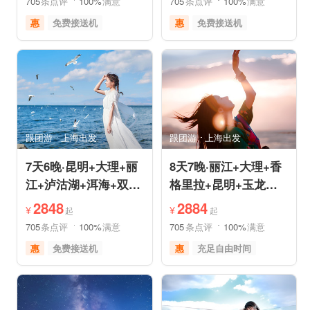
705
条点评
100%
满意
705
条点评
100%
满意
惠
免费接送机
惠
免费接送机
休闲游
世界遗产
品质游
世界遗产
雪山之旅
美食享受
美食享受
摄影之旅
摄影之旅
自然山水
跟团游
上海出发
跟团游
上海出发
7天6晚·昆明+大理+丽
8天7晚·丽江+大理+香
江+泸沽湖+洱海+双廊
格里拉+昆明+玉龙雪
+圣托里尼跟团游
山半自助游
2848
2884
¥
¥
起
起
705
条点评
100%
满意
705
条点评
100%
满意
惠
免费接送机
惠
充足自由时间
品质游
世界遗产
免费接送机
品质游
美食享受
自然山水
世界遗产
雪山之旅
摄影之旅
森林草原