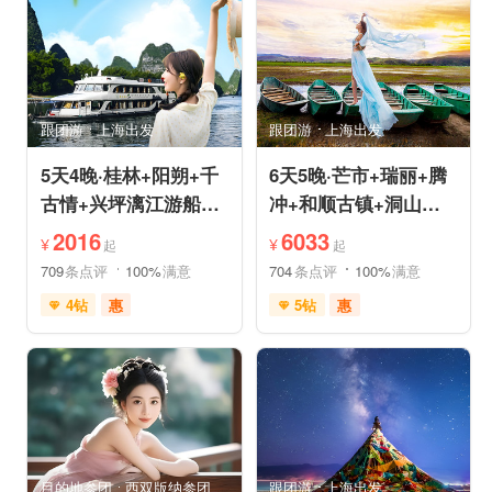
品质游
休闲游
品质游
环游洱海
环游洱海
自然山水
跟团游
上海出发
跟团游
上海出发
5天4晚·桂林+阳朔+千
6天5晚·芒市+瑞丽+腾
古情+兴坪漓江游船
冲+和顺古镇+洞山温
+古东森林瀑布+十里
泉+中缅姐告国门跟团
2016
6033
¥
¥
起
起
画廊
游
709
条点评
100%
满意
704
条点评
100%
满意
4钻
惠
5钻
惠
免费接送机
世界遗产
充足自由时间
雪山之旅
森林草原
免费接送机
休闲游
行车时长短
祈福之旅
祈福之旅
赏花之旅
赏花之旅
目的地参团
西双版纳参团
跟团游
上海出发