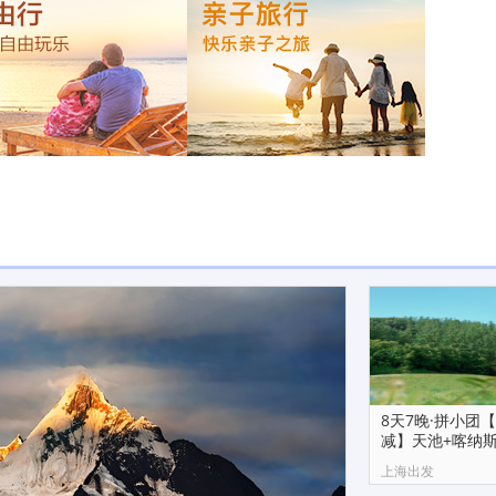
8天7晚·拼小团
减】天池+喀纳斯
湖+那拉提
上海出发