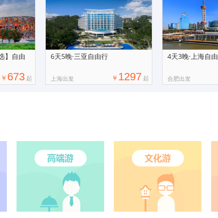
自选】自由
6天5晚·三亚自由行
4天3晚·上海自
673
1297
￥
￥
起
起
上海出发
合肥出发