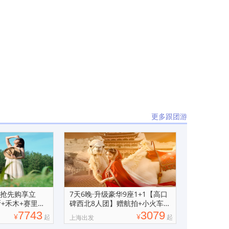
更多跟团游
【抢先购享立
7天6晚·升级豪华9座1+1【高口
+禾木+赛里木
碑西北8人团】赠航拍+小火车
+骑骆驼
7743
3079
¥
¥
起
起
上海出发