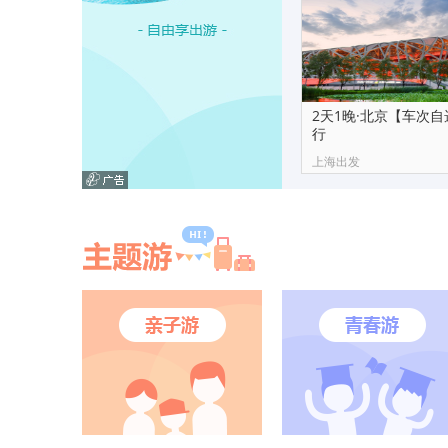
2天1晚·北京【车次
行
上海出发