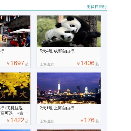
更多自由行
由行
5天4晚·成都自由行
1697
1406
￥
￥
起
起
上海出发
由行+飞机往返
2天1晚·上海自由行
酒店可选）+古都
1422
176
￥
￥
起
起
上海出发