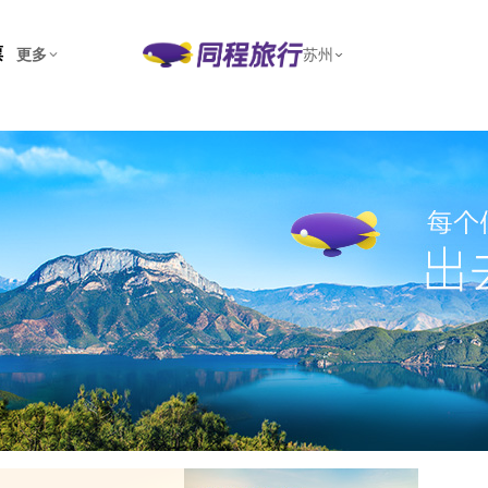
票
更多
苏州