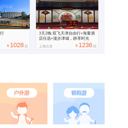
由行
3天2晚·双飞天津自由行+海量酒
店任选+漫步津城，静享时光
1028
1236
￥
￥
起
起
上海出发