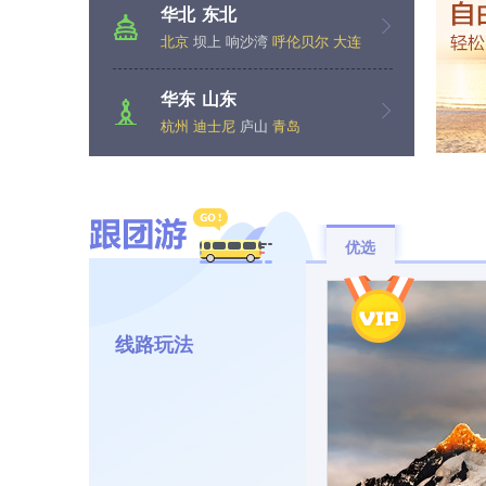
华北
东北
北京
坝上
响沙湾
呼伦贝尔
大连
伊春
五大连池
华东
山东
杭州
迪士尼
庐山
青岛
优选
线路玩法