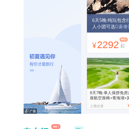
6天5晚·纯玩包含
人小团可选
D豪奢
旅拍+动车返昆 
B懒人9点出发+
2292
¥
起
8天7晚·单人保拼免房
座航空座椅+青海湖+
霞拼小团
上海出发