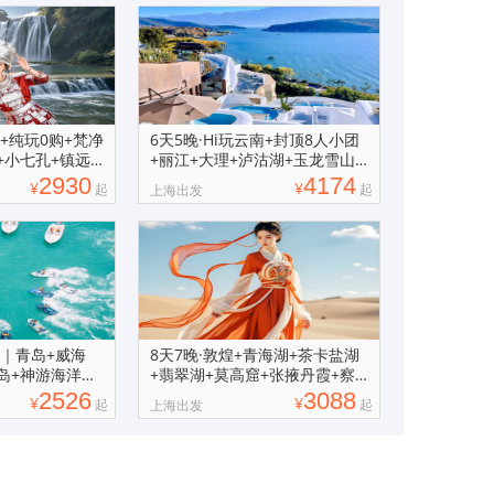
游+纯玩0购+梵净
6天5晚·Hi玩云南+封顶8人小团
+小七孔+镇远
+丽江+大理+泸沽湖+玉龙雪山
+洱海
2930
4174
¥
¥
起
起
上海出发
踪｜青岛+威海
8天7晚·敦煌+青海湖+茶卡盐湖
岛+神游海洋世
+翡翠湖+莫高窟+张掖丹霞+察
尔汗盐湖
2526
3088
¥
¥
起
起
上海出发