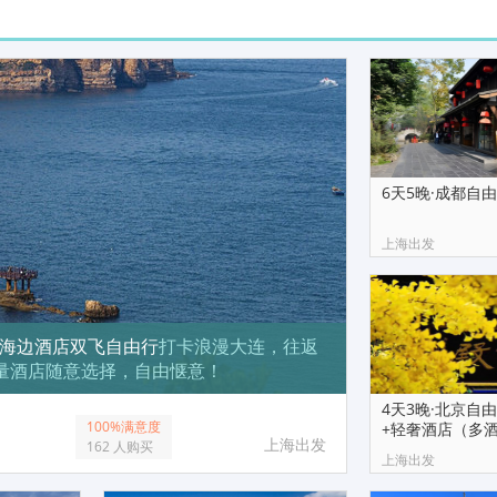
6天5晚·成都自
上海出发
选海边酒店双飞自由行
打卡浪漫大连，往返
量酒店随意选择，自由惬意！
4天3晚·北京自
100%满意度
+轻奢酒店（多
上海出发
162 人购买
慢韵
上海出发