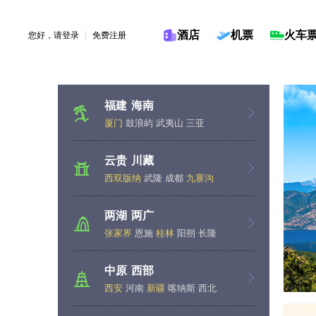
酒店
机票
火车
您好，请
登录
免费注册
福建
海南
厦门
鼓浪屿
武夷山
三亚
云贵
川藏
西双版纳
武隆
成都
九寨沟
两湖
两广
张家界
恩施
桂林
阳朔
长隆
中原
西部
西安
河南
新疆
喀纳斯
西北