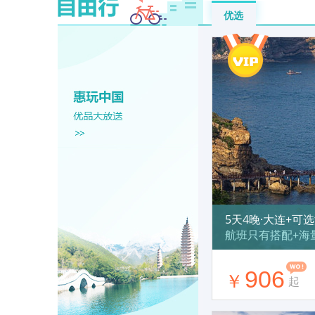
优选
5天4晚·大连+可
航班只有搭配+海
906
￥
起