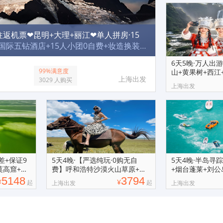
往返机票❤昆明+大理+丽江❤单人拼房·15
国际五钻酒店+15人小团0自费+妆造换装
『千人爆品榜单01』一站式精华景点畅游！
6天5晚·万人出
陆地头等舱+拼房免补房差
99%满意度
山+黄果树+西江
上海出发
3029 人购买
跟团游
上海出发
差+保证9
5天4晚·【严选纯玩·0购无自
5天4晚·半岛寻
莫高窟+丹
费】呼和浩特沙漠火山草原+诈
+烟台蓬莱+刘公
马宴+响沙湾
界+八仙渡
5148
3794
¥
¥
起
起
上海出发
上海出发