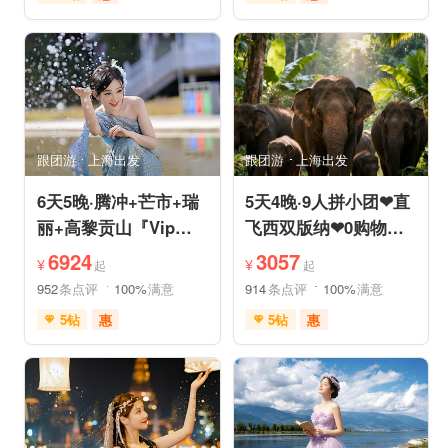
免费接送机
充足自由时间
充足自由时间
品质游
免费接送机
品质游
美食享受
摄影之旅
祈福之旅
赏花之旅
自然山水
动植物园
森林公园
自然山水
研学体验
跟团游
上海出发
跟团游
上海出发
6天5晚·腾冲+芒市+瑞
5天4晚·9人拼小团❤直
丽+高黎贡山『Vip一
飞西双版纳❤0购物纯
单一团』豪奢五钻酒店
玩·豪奢五星五钻泳池
6924
3057
¥
¥
起
起
度假
度假
952
条点评
100%
满意
914
条点评
100%
满意
5钻
惠
5钻
惠
免费接送机
免费WIFI
免费接送机
管家服务
家庭游
情侣游
品质游
休闲游
世界遗产
休闲度假
家庭游
摄影之旅
自然山水
自由活动
休闲度假
自然山水
美食享受
美食享受
世界遗产