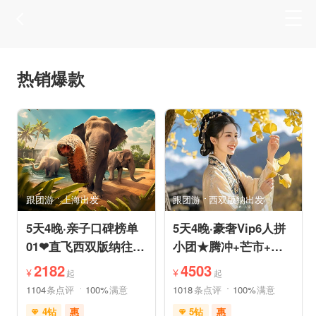
热销爆款
跟团游
上海出发
跟团游
西双版纳出发
5天4晚·亲子口碑榜单
5天4晚·豪奢Vip6人拼
01❤直飞西双版纳往返
小团★腾冲+芒市+瑞
机票❤拼小团轻奢0购
丽★直飞往返轻松旅途
2182
4503
¥
¥
起
起
物纯玩
1104
条点评
100%
满意
1018
条点评
100%
满意
4钻
惠
5钻
惠