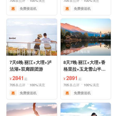
705
条点评
100%
满意
705
条点评
100%
满意
惠
免费接送机
惠
免费接送机
休闲游
世界遗产
品质游
世界遗产
雪山之旅
美食享受
美食享受
自然山水
摄影之旅
摄影之旅
跟团游
上海出发
跟团游
上海出发
7天6晚·丽江+大理+泸
8天7晚·丽江+大理+香
沽湖+双廊跟团游
格里拉+玉龙雪山半自
助游
2841
2891
¥
¥
起
起
705
条点评
100%
满意
705
条点评
100%
满意
惠
免费接送机
惠
免费接送机
品质游
世界遗产
品质游
世界遗产
美食享受
摄影之旅
雪山之旅
美食享受
自然山水
摄影之旅