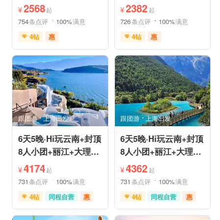
姆国际连锁酒店入住
机票❤拼小团轻奢0购
2568
2382
¥
¥
起
起
物纯玩
754
条点评
100%
满意
726
条点评
100%
满意
4钻
惠
4钻
惠
免费接送机
中文服务
免费接送机
中文服务
管家服务
品质游
管家服务
品质游
喀斯特地貌
滇池红嘴鸥
情侣游
乡村趣游
乡村趣游
古镇古村
古镇古村
动植物园
雪山之旅
赏花之旅
祈福之旅
森林公园
美景探索
深度人文
深度人文
世界遗产
世界遗产
摄影之旅
摄影之旅
研学体验
跟团游
上海出发
跟团游
上海出发
休闲度假
特色民宿
休闲度假
特色民宿
自然山水
美食享受
亲子休闲
自然山水
6天5晚·Hi玩云南+封顶
6天5晚·Hi玩云南+封顶
8人小团+丽江+大理
8人小团+丽江+大理
+泸沽湖+玉龙雪山+洱
+香格里拉+虎跳峡+洱
4174
4362
¥
¥
起
起
海
海
731
条点评
100%
满意
731
条点评
100%
满意
4钻
同程自营
惠
4钻
同程自营
惠
充足自由时间
赠送旅拍
充足自由时间
免费接送机
家庭游
免费接送机
家庭游