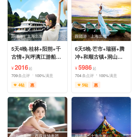
品质游
休闲游
品质游
环游洱海
环游洱海
自然山水
跟团游
上海出发
跟团游
上海出发
5天4晚·桂林+阳朔+千
6天5晚·芒市+瑞丽+腾
古情+兴坪漓江游船
冲+和顺古镇+洞山温
+古东森林瀑布+十里
泉+中缅姐告国门跟团
2016
5986
¥
¥
起
起
画廊
游
709
条点评
100%
满意
704
条点评
100%
满意
4钻
惠
5钻
惠
免费接送机
世界遗产
充足自由时间
雪山之旅
森林草原
免费接送机
休闲游
行车时长短
祈福之旅
祈福之旅
赏花之旅
赏花之旅
目的地参团
西双版纳参团
跟团游
上海出发