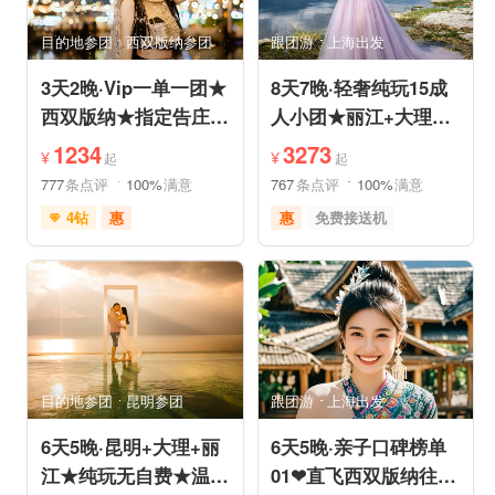
亲子休闲
动植物园
小众风光
森林公园
目的地参团
西双版纳参团
跟团游
上海出发
美景探索
3天2晚·Vip一单一团★
8天7晚·轻奢纯玩15成
西双版纳★指定告庄内
人小团★丽江+大理
泳池酒店或温德姆国际
+香格里拉/泸沽湖★直
1234
3273
¥
¥
起
起
连锁
飞丽江
777
条点评
100%
满意
767
条点评
100%
满意
4钻
惠
惠
免费接送机
充足自由时间
家庭游
祈福之旅
免费接送机
赏花之旅
摄影之旅
支持儿童入住
品质游
雪山之旅
自然山水
情侣游
祈福之旅
行车时长短
赏花之旅
森林公园
森林草原
特色民宿
亲子休闲
自由活动
目的地参团
昆明参团
跟团游
上海出发
6天5晚·昆明+大理+丽
6天5晚·亲子口碑榜单
江★纯玩无自费★温德
01❤直飞西双版纳往返