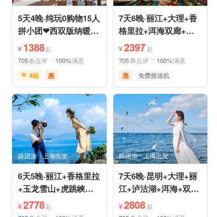
5天4晚·纯玩0购物15人
7天6晚·丽江+大理+香
拼小团❤西双版纳暖冬
格里拉+洱海双廊+虎
爆品❤品牌温德姆·亲
跳峡跟团游
1388
2397
¥
¥
起
起
子游
705
条点评
100%
满意
705
条点评
100%
满意
4钻
惠
惠
免费接送机
免费接送机
免费WIFI
品质游
世界遗产
管家服务
品质游
雪山之旅
美食享受
情侣游
摄影之旅
摄影之旅
休闲度假
自然山水
美食享受
乡村趣游
森林公园
美景探索
深度人文
世界遗产
跟团游
上海出发
跟团游
上海出发
特色民宿
自由活动
6天5晚·丽江+香格里拉
7天6晚·昆明+大理+丽
+玉龙雪山+虎跳峡半
江+泸沽湖+洱海+双廊
自助游
+圣托里尼跟团游
2778
2808
¥
¥
起
起