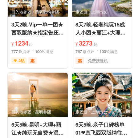
亲子休闲
动植物园
小众风光
森林公园
目的地参团
西双版纳参团
跟团游
上海出发
美景探索
3天2晚·Vip一单一团★
8天7晚·轻奢纯玩15成
西双版纳★指定告庄内
人小团★丽江+大理
泳池酒店或温德姆国际
+香格里拉/泸沽湖★直
1234
3273
¥
¥
起
起
连锁
飞丽江
777
条点评
100%
满意
767
条点评
100%
满意
4钻
惠
惠
免费接送机
充足自由时间
家庭游
祈福之旅
免费接送机
赏花之旅
摄影之旅
支持儿童入住
品质游
雪山之旅
自然山水
情侣游
祈福之旅
行车时长短
赏花之旅
森林公园
森林草原
特色民宿
亲子休闲
自由活动
目的地参团
昆明参团
跟团游
上海出发
6天5晚·昆明+大理+丽
6天5晚·亲子口碑榜单
江★纯玩无自费★温德
01❤直飞西双版纳往返