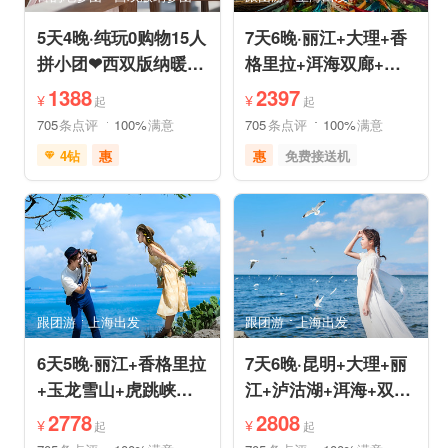
5天4晚·纯玩0购物15人
7天6晚·丽江+大理+香
拼小团❤西双版纳暖冬
格里拉+洱海双廊+虎
爆品❤品牌温德姆·亲
跳峡跟团游
1388
2397
¥
¥
起
起
子游
705
条点评
100%
满意
705
条点评
100%
满意
4钻
惠
惠
免费接送机
免费接送机
免费WIFI
品质游
世界遗产
管家服务
品质游
雪山之旅
美食享受
情侣游
摄影之旅
摄影之旅
休闲度假
自然山水
美食享受
乡村趣游
森林公园
美景探索
深度人文
世界遗产
跟团游
上海出发
跟团游
上海出发
特色民宿
自由活动
6天5晚·丽江+香格里拉
7天6晚·昆明+大理+丽
+玉龙雪山+虎跳峡半
江+泸沽湖+洱海+双廊
自助游
+圣托里尼跟团游
2778
2808
¥
¥
起
起