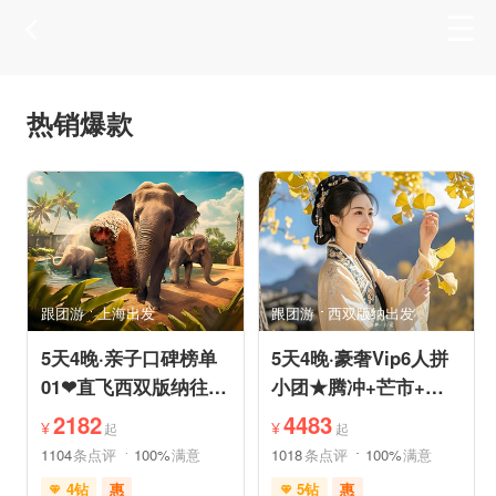
热销爆款
跟团游
上海出发
跟团游
西双版纳出发
5天4晚·亲子口碑榜单
5天4晚·豪奢Vip6人拼
01❤直飞西双版纳往返
小团★腾冲+芒市+瑞
机票❤拼小团轻奢0购
丽★直飞往返轻松旅途
2182
4483
¥
¥
起
起
物纯玩
1104
条点评
100%
满意
1018
条点评
100%
满意
4钻
惠
5钻
惠