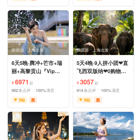
免费接送机
充足自由时间
充足自由时间
品质游
免费接送机
品质游
美食享受
摄影之旅
祈福之旅
赏花之旅
自然山水
动植物园
森林公园
自然山水
研学体验
跟团游
上海出发
跟团游
上海出发
6天5晚·腾冲+芒市+瑞
5天4晚·9人拼小团❤直
丽+高黎贡山『Vip一
飞西双版纳❤0购物纯
单一团』豪奢五钻酒店
玩·豪奢五星五钻泳池
6971
3057
¥
¥
起
起
度假
度假
952
条点评
100%
满意
914
条点评
100%
满意
5钻
惠
5钻
惠
免费接送机
免费WIFI
免费接送机
管家服务
家庭游
情侣游
品质游
休闲游
世界遗产
休闲度假
家庭游
摄影之旅
自然山水
自由活动
休闲度假
自然山水
美食享受
美食享受
世界遗产