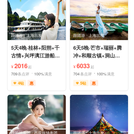
品质游
休闲游
品质游
环游洱海
环游洱海
自然山水
跟团游
上海出发
跟团游
上海出发
5天4晚·桂林+阳朔+千
6天5晚·芒市+瑞丽+腾
古情+兴坪漓江游船
冲+和顺古镇+洞山温
+古东森林瀑布+十里
泉+中缅姐告国门跟团
2016
6033
¥
¥
起
起
画廊
游
709
条点评
100%
满意
704
条点评
100%
满意
4钻
惠
5钻
惠
免费接送机
世界遗产
充足自由时间
雪山之旅
森林草原
免费接送机
休闲游
行车时长短
祈福之旅
祈福之旅
赏花之旅
赏花之旅
目的地参团
西双版纳参团
跟团游
上海出发