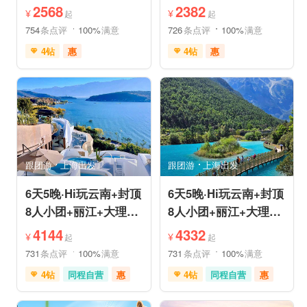
姆国际连锁酒店入住
机票❤拼小团轻奢0购
2568
2382
¥
¥
起
起
物纯玩
754
条点评
100%
满意
726
条点评
100%
满意
4钻
惠
4钻
惠
免费接送机
中文服务
免费接送机
中文服务
管家服务
品质游
管家服务
品质游
喀斯特地貌
滇池红嘴鸥
情侣游
乡村趣游
乡村趣游
古镇古村
古镇古村
动植物园
雪山之旅
赏花之旅
祈福之旅
森林公园
美景探索
深度人文
深度人文
世界遗产
世界遗产
摄影之旅
摄影之旅
研学体验
跟团游
上海出发
跟团游
上海出发
休闲度假
特色民宿
休闲度假
特色民宿
自然山水
美食享受
亲子休闲
自然山水
6天5晚·Hi玩云南+封顶
6天5晚·Hi玩云南+封顶
8人小团+丽江+大理
8人小团+丽江+大理
+泸沽湖+玉龙雪山+洱
+香格里拉+虎跳峡+洱
4144
4332
¥
¥
起
起
海
海
731
条点评
100%
满意
731
条点评
100%
满意
4钻
同程自营
惠
4钻
同程自营
惠
充足自由时间
赠送旅拍
充足自由时间
免费接送机
家庭游
免费接送机
家庭游