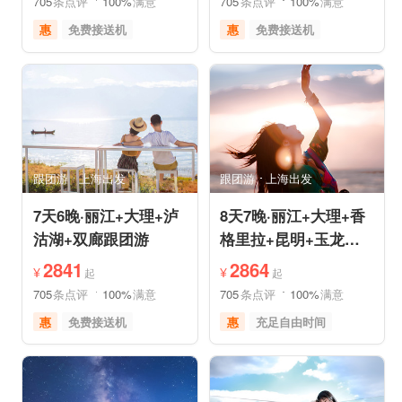
705
条点评
100%
满意
705
条点评
100%
满意
惠
免费接送机
惠
免费接送机
休闲游
世界遗产
品质游
世界遗产
雪山之旅
美食享受
美食享受
自然山水
摄影之旅
摄影之旅
跟团游
上海出发
跟团游
上海出发
7天6晚·丽江+大理+泸
8天7晚·丽江+大理+香
沽湖+双廊跟团游
格里拉+昆明+玉龙雪
山半自助游
2841
2864
¥
¥
起
起
705
条点评
100%
满意
705
条点评
100%
满意
惠
免费接送机
惠
充足自由时间
品质游
世界遗产
免费接送机
品质游
美食享受
摄影之旅
世界遗产
雪山之旅
自然山水
森林草原