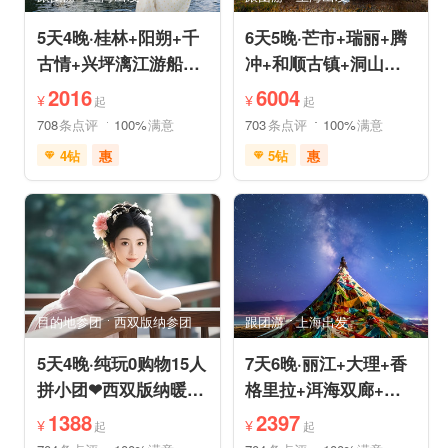
5天4晚·桂林+阳朔+千
6天5晚·芒市+瑞丽+腾
古情+兴坪漓江游船
冲+和顺古镇+洞山温
+古东森林瀑布+十里
泉+中缅姐告国门跟团
2016
6004
¥
¥
起
起
画廊
游
708
条点评
100%
满意
703
条点评
100%
满意
4钻
惠
5钻
惠
免费接送机
世界遗产
充足自由时间
雪山之旅
森林草原
免费接送机
休闲游
行车时长短
祈福之旅
祈福之旅
赏花之旅
赏花之旅
目的地参团
西双版纳参团
跟团游
上海出发
5天4晚·纯玩0购物15人
7天6晚·丽江+大理+香
拼小团❤西双版纳暖冬
格里拉+洱海双廊+虎
爆品❤品牌温德姆·亲
跳峡跟团游
1388
2397
¥
¥
起
起
子游