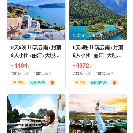
喀斯特地貌
滇池红嘴鸥
情侣游
乡村趣游
乡村趣游
古镇古村
古镇古村
动植物园
雪山之旅
赏花之旅
祈福之旅
森林公园
美景探索
深度人文
深度人文
世界遗产
世界遗产
摄影之旅
摄影之旅
研学体验
跟团游
上海出发
跟团游
上海出发
休闲度假
特色民宿
休闲度假
特色民宿
自然山水
美食享受
亲子休闲
自然山水
6天5晚·Hi玩云南+封顶
6天5晚·Hi玩云南+封顶
8人小团+丽江+大理
8人小团+丽江+大理
+泸沽湖+玉龙雪山+洱
+香格里拉+虎跳峡+洱
4184
4372
¥
¥
起
起
海
海
730
条点评
100%
满意
730
条点评
100%
满意
4钻
同程自营
惠
4钻
同程自营
惠
充足自由时间
赠送旅拍
充足自由时间
免费接送机
家庭游
免费接送机
家庭游
品质游
休闲游
品质游
环游洱海
环游洱海
自然山水
跟团游
上海出发
跟团游
上海出发