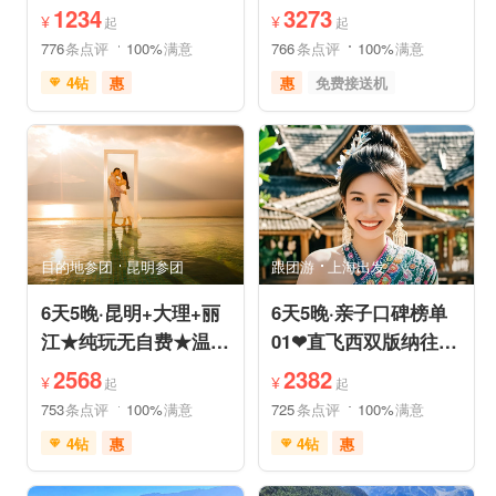
泳池酒店或温德姆国际
+香格里拉/泸沽湖★直
1234
3273
¥
¥
起
起
连锁
飞丽江
776
条点评
100%
满意
766
条点评
100%
满意
4钻
惠
惠
免费接送机
充足自由时间
家庭游
祈福之旅
免费接送机
赏花之旅
摄影之旅
支持儿童入住
品质游
雪山之旅
自然山水
情侣游
祈福之旅
行车时长短
赏花之旅
森林公园
森林草原
特色民宿
亲子休闲
自由活动
目的地参团
昆明参团
跟团游
上海出发
6天5晚·昆明+大理+丽
6天5晚·亲子口碑榜单
江★纯玩无自费★温德
01❤直飞西双版纳往返
姆国际连锁酒店入住
机票❤拼小团轻奢0购
2568
2382
¥
¥
起
起
物纯玩
753
条点评
100%
满意
725
条点评
100%
满意
4钻
惠
4钻
惠
免费接送机
中文服务
免费接送机
中文服务
管家服务
品质游
管家服务
品质游