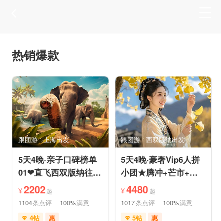
热销爆款
跟团游
上海出发
跟团游
西双版纳出发
5天4晚·亲子口碑榜单
5天4晚·豪奢Vip6人拼
01❤直飞西双版纳往返
小团★腾冲+芒市+瑞
机票❤拼小团轻奢0购
丽★直飞往返轻松旅途
2202
4480
¥
¥
起
起
物纯玩
1104
条点评
100%
满意
1017
条点评
100%
满意
4钻
惠
5钻
惠