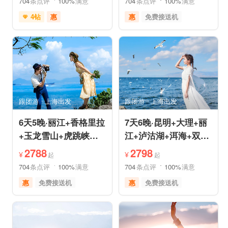
704
条点评
100%
满意
704
条点评
100%
满意
4钻
惠
惠
免费接送机
免费接送机
免费WIFI
品质游
世界遗产
管家服务
品质游
雪山之旅
美食享受
情侣游
摄影之旅
摄影之旅
休闲度假
自然山水
美食享受
乡村趣游
森林公园
美景探索
深度人文
世界遗产
跟团游
上海出发
跟团游
上海出发
特色民宿
自由活动
6天5晚·丽江+香格里拉
7天6晚·昆明+大理+丽
+玉龙雪山+虎跳峡半
江+泸沽湖+洱海+双廊
自助游
+圣托里尼跟团游
2788
2798
¥
¥
起
起
704
条点评
100%
满意
704
条点评
100%
满意
惠
免费接送机
惠
免费接送机
休闲游
世界遗产
品质游
世界遗产
雪山之旅
美食享受
美食享受
自然山水
摄影之旅
摄影之旅