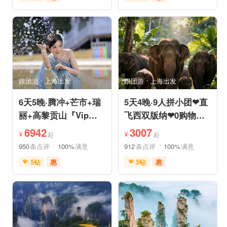
免费接送机
充足自由时间
充足自由时间
品质游
免费接送机
品质游
美食享受
摄影之旅
祈福之旅
赏花之旅
自然山水
动植物园
森林公园
自然山水
研学体验
跟团游
上海出发
跟团游
上海出发
6天5晚·腾冲+芒市+瑞
5天4晚·9人拼小团❤直
丽+高黎贡山『Vip一
飞西双版纳❤0购物纯
单一团』豪奢五钻酒店
玩·豪奢五星五钻泳池
6942
3007
¥
¥
起
起
度假
度假
950
条点评
100%
满意
912
条点评
100%
满意
5钻
惠
5钻
惠
免费接送机
免费WIFI
免费接送机
管家服务
家庭游
情侣游
品质游
休闲游
世界遗产
休闲度假
家庭游
摄影之旅
自然山水
自由活动
休闲度假
自然山水
美食享受
美食享受
世界遗产