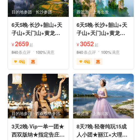
亲子休闲
动植物园
小众风光
森林公园
目的地参团
长沙参团
跟团游
上海出发
美景探索
6天5晚·长沙+韶山+天
6天5晚·长沙+韶山+天
子山+天门山+黄龙洞
子山+天门山+黄龙洞
+芙蓉镇+凤凰古城跟
+芙蓉镇+凤凰古城跟
2659
3052
¥
¥
起
起
团游
团游
840
条点评
100%
满意
840
条点评
100%
满意
4钻
惠
4钻
惠
免费接送机
玻璃栈道
免费接送机
玻璃栈道
森林公园
森林公园
目的地参团
西双版纳参团
跟团游
上海出发
3天2晚·Vip一单一团★
8天7晚·轻奢纯玩15成
西双版纳★指定告庄内
人小团★丽江+大理