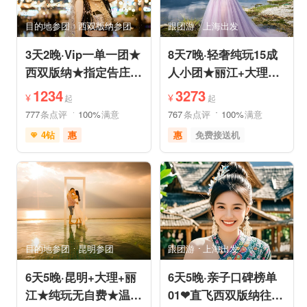
亲子休闲
动植物园
小众风光
森林公园
目的地参团
西双版纳参团
跟团游
上海出发
美景探索
3天2晚·Vip一单一团★
8天7晚·轻奢纯玩15成
西双版纳★指定告庄内
人小团★丽江+大理
泳池酒店或温德姆国际
+香格里拉/泸沽湖★直
1234
3273
¥
¥
起
起
连锁
飞丽江
777
条点评
100%
满意
767
条点评
100%
满意
4钻
惠
惠
免费接送机
充足自由时间
家庭游
祈福之旅
免费接送机
赏花之旅
摄影之旅
支持儿童入住
品质游
雪山之旅
自然山水
情侣游
祈福之旅
行车时长短
赏花之旅
森林公园
森林草原
特色民宿
亲子休闲
自由活动
目的地参团
昆明参团
跟团游
上海出发
6天5晚·昆明+大理+丽
6天5晚·亲子口碑榜单
江★纯玩无自费★温德
01❤直飞西双版纳往返