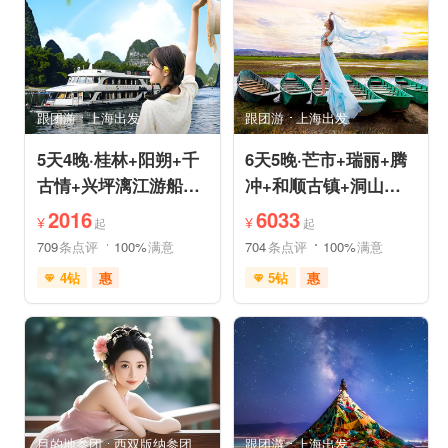
品质游
休闲游
品质游
环游洱海
环游洱海
自然山水
跟团游
上海出发
跟团游
上海出发
5天4晚·桂林+阳朔+千
6天5晚·芒市+瑞丽+腾
古情+兴坪漓江游船
冲+和顺古镇+洞山温
+古东森林瀑布+十里
泉+中缅姐告国门跟团
2016
6033
¥
¥
起
起
画廊
游
709
条点评
100%
满意
704
条点评
100%
满意
4钻
惠
5钻
惠
免费接送机
世界遗产
充足自由时间
雪山之旅
森林草原
免费接送机
休闲游
行车时长短
祈福之旅
祈福之旅
赏花之旅
赏花之旅
目的地参团
西双版纳参团
跟团游
上海出发