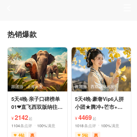
热销爆款
跟团游
上海出发
跟团游
西双版纳出发
5天4晚·亲子口碑榜单
5天4晚·豪奢Vip6人拼
01❤直飞西双版纳往返
小团★腾冲+芒市+瑞
机票❤拼小团轻奢0购
丽★直飞往返轻松旅途
2142
4469
¥
¥
起
起
物纯玩
1104
条点评
100%
满意
1018
条点评
100%
满意
4钻
惠
5钻
惠