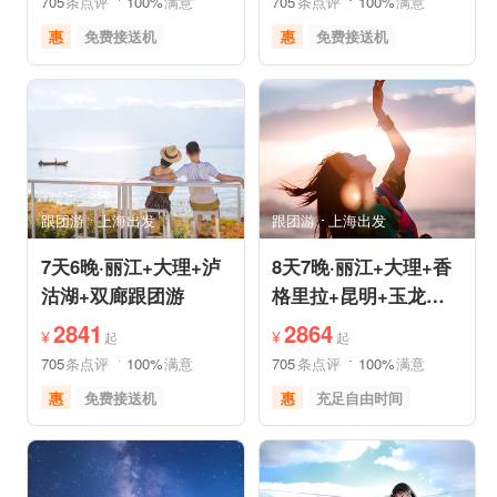
705
条点评
100%
满意
705
条点评
100%
满意
惠
免费接送机
惠
免费接送机
休闲游
世界遗产
品质游
世界遗产
雪山之旅
美食享受
美食享受
自然山水
摄影之旅
摄影之旅
跟团游
上海出发
跟团游
上海出发
7天6晚·丽江+大理+泸
8天7晚·丽江+大理+香
沽湖+双廊跟团游
格里拉+昆明+玉龙雪
山半自助游
2841
2864
¥
¥
起
起
705
条点评
100%
满意
705
条点评
100%
满意
惠
免费接送机
惠
充足自由时间
品质游
世界遗产
免费接送机
品质游
美食享受
摄影之旅
世界遗产
雪山之旅
自然山水
森林草原