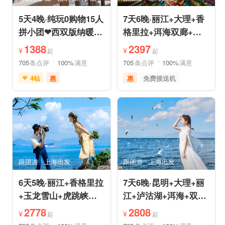
5天4晚·纯玩0购物15人
7天6晚·丽江+大理+香
拼小团❤西双版纳暖冬
格里拉+洱海双廊+虎
爆品❤品牌温德姆·亲
跳峡跟团游
1388
2397
¥
¥
起
起
子游
705
条点评
100%
满意
705
条点评
100%
满意
4钻
惠
惠
免费接送机
免费接送机
免费WIFI
品质游
世界遗产
管家服务
品质游
雪山之旅
美食享受
情侣游
摄影之旅
摄影之旅
休闲度假
自然山水
美食享受
乡村趣游
森林公园
美景探索
深度人文
世界遗产
跟团游
上海出发
跟团游
上海出发
特色民宿
自由活动
6天5晚·丽江+香格里拉
7天6晚·昆明+大理+丽
+玉龙雪山+虎跳峡半
江+泸沽湖+洱海+双廊
自助游
+圣托里尼跟团游
2778
2808
¥
¥
起
起