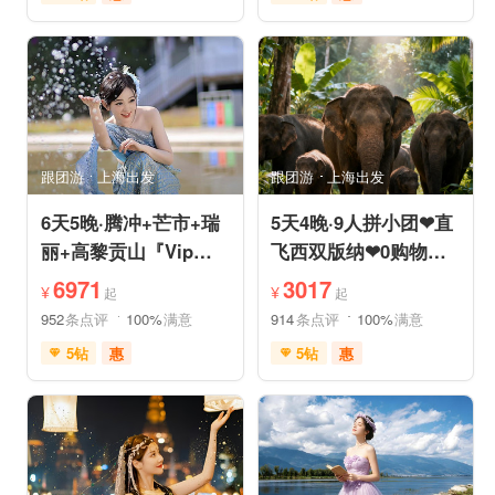
免费接送机
充足自由时间
充足自由时间
品质游
免费接送机
品质游
美食享受
摄影之旅
祈福之旅
赏花之旅
自然山水
动植物园
森林公园
自然山水
研学体验
跟团游
上海出发
跟团游
上海出发
6天5晚·腾冲+芒市+瑞
5天4晚·9人拼小团❤直
丽+高黎贡山『Vip一
飞西双版纳❤0购物纯
单一团』豪奢五钻酒店
玩·豪奢五星五钻泳池
6971
3017
¥
¥
起
起
度假
度假
952
条点评
100%
满意
914
条点评
100%
满意
5钻
惠
5钻
惠
免费接送机
免费WIFI
免费接送机
管家服务
家庭游
情侣游
品质游
休闲游
世界遗产
休闲度假
家庭游
摄影之旅
自然山水
自由活动
休闲度假
自然山水
美食享受
美食享受
世界遗产