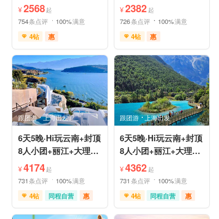
姆国际连锁酒店入住
机票❤拼小团轻奢0购
2568
2382
¥
¥
起
起
物纯玩
754
条点评
100%
满意
726
条点评
100%
满意
4钻
惠
4钻
惠
免费接送机
中文服务
免费接送机
中文服务
管家服务
品质游
管家服务
品质游
喀斯特地貌
滇池红嘴鸥
情侣游
乡村趣游
乡村趣游
古镇古村
古镇古村
动植物园
雪山之旅
赏花之旅
祈福之旅
森林公园
美景探索
深度人文
深度人文
世界遗产
世界遗产
摄影之旅
摄影之旅
研学体验
跟团游
上海出发
跟团游
上海出发
休闲度假
特色民宿
休闲度假
特色民宿
自然山水
美食享受
亲子休闲
自然山水
6天5晚·Hi玩云南+封顶
6天5晚·Hi玩云南+封顶
8人小团+丽江+大理
8人小团+丽江+大理
+泸沽湖+玉龙雪山+洱
+香格里拉+虎跳峡+洱
4174
4362
¥
¥
起
起
海
海
731
条点评
100%
满意
731
条点评
100%
满意
4钻
同程自营
惠
4钻
同程自营
惠
充足自由时间
赠送旅拍
充足自由时间
免费接送机
家庭游
免费接送机
家庭游