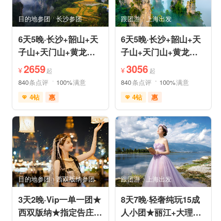
亲子休闲
动植物园
小众风光
森林公园
目的地参团
长沙参团
跟团游
上海出发
美景探索
6天5晚·长沙+韶山+天
6天5晚·长沙+韶山+天
子山+天门山+黄龙洞
子山+天门山+黄龙洞
+芙蓉镇+凤凰古城跟
+芙蓉镇+凤凰古城跟
2659
3056
¥
¥
起
起
团游
团游
840
条点评
100%
满意
840
条点评
100%
满意
4钻
惠
4钻
惠
免费接送机
玻璃栈道
免费接送机
玻璃栈道
森林公园
森林公园
目的地参团
西双版纳参团
跟团游
上海出发
3天2晚·Vip一单一团★
8天7晚·轻奢纯玩15成
西双版纳★指定告庄内
人小团★丽江+大理