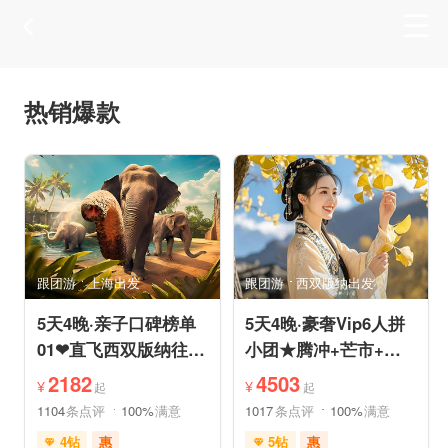
热销爆款
跟团游
上海出发
跟团游
西双版纳出发
5天4晚·亲子口碑榜单
5天4晚·豪奢Vip6人拼
01❤直飞西双版纳往返
小团★腾冲+芒市+瑞
机票❤拼小团轻奢0购
丽★直飞往返轻松旅途
2182
4503
¥
¥
起
起
物纯玩
1104
条点评
100%
满意
1017
条点评
100%
满意
4钻
惠
5钻
惠