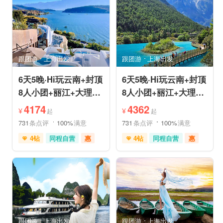
喀斯特地貌
滇池红嘴鸥
情侣游
乡村趣游
乡村趣游
古镇古村
古镇古村
动植物园
雪山之旅
赏花之旅
祈福之旅
森林公园
美景探索
深度人文
深度人文
世界遗产
世界遗产
摄影之旅
摄影之旅
研学体验
跟团游
上海出发
跟团游
上海出发
休闲度假
特色民宿
休闲度假
特色民宿
自然山水
美食享受
亲子休闲
自然山水
6天5晚·Hi玩云南+封顶
6天5晚·Hi玩云南+封顶
8人小团+丽江+大理
8人小团+丽江+大理
+泸沽湖+玉龙雪山+洱
+香格里拉+虎跳峡+洱
4174
4362
¥
¥
起
起
海
海
731
条点评
100%
满意
731
条点评
100%
满意
4钻
同程自营
惠
4钻
同程自营
惠
充足自由时间
赠送旅拍
充足自由时间
免费接送机
家庭游
免费接送机
家庭游
品质游
休闲游
品质游
环游洱海
环游洱海
自然山水
跟团游
上海出发
跟团游
上海出发