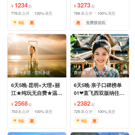
泳池酒店或温德姆国际
+香格里拉/泸沽湖★直
1234
3273
¥
¥
起
起
连锁
飞丽江
776
条点评
100%
满意
766
条点评
100%
满意
4钻
惠
惠
免费接送机
充足自由时间
家庭游
祈福之旅
免费接送机
赏花之旅
摄影之旅
支持儿童入住
品质游
雪山之旅
自然山水
情侣游
祈福之旅
行车时长短
赏花之旅
森林公园
森林草原
特色民宿
亲子休闲
自由活动
目的地参团
昆明参团
跟团游
上海出发
6天5晚·昆明+大理+丽
6天5晚·亲子口碑榜单
江★纯玩无自费★温德
01❤直飞西双版纳往返
姆国际连锁酒店入住
机票❤拼小团轻奢0购
2568
2382
¥
¥
起
起
物纯玩
753
条点评
100%
满意
725
条点评
100%
满意
4钻
惠
4钻
惠
免费接送机
中文服务
免费接送机
中文服务
管家服务
品质游
管家服务
品质游