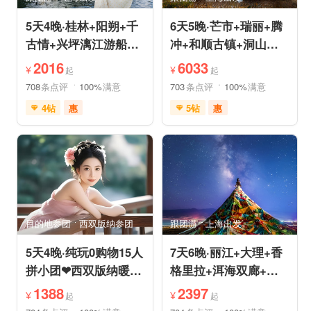
5天4晚·桂林+阳朔+千
6天5晚·芒市+瑞丽+腾
古情+兴坪漓江游船
冲+和顺古镇+洞山温
+古东森林瀑布+十里
泉+中缅姐告国门跟团
2016
6033
¥
¥
起
起
画廊
游
708
条点评
100%
满意
703
条点评
100%
满意
4钻
惠
5钻
惠
免费接送机
世界遗产
充足自由时间
雪山之旅
森林草原
免费接送机
休闲游
行车时长短
祈福之旅
祈福之旅
赏花之旅
赏花之旅
目的地参团
西双版纳参团
跟团游
上海出发
5天4晚·纯玩0购物15人
7天6晚·丽江+大理+香
拼小团❤西双版纳暖冬
格里拉+洱海双廊+虎
爆品❤品牌温德姆·亲
跳峡跟团游
1388
2397
¥
¥
起
起
子游