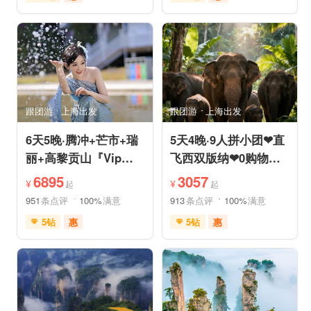
免费接送机
充足自由时间
充足自由时间
品质游
免费接送机
品质游
美食享受
摄影之旅
祈福之旅
赏花之旅
自然山水
动植物园
森林公园
自然山水
研学体验
跟团游
上海出发
跟团游
上海出发
6天5晚·腾冲+芒市+瑞
5天4晚·9人拼小团❤直
丽+高黎贡山『Vip一
飞西双版纳❤0购物纯
单一团』豪奢五钻酒店
玩·豪奢五星五钻泳池
6895
3057
¥
¥
起
起
度假
度假
951
条点评
100%
满意
913
条点评
100%
满意
5钻
惠
5钻
惠
免费接送机
免费WIFI
免费接送机
管家服务
家庭游
情侣游
品质游
休闲游
世界遗产
休闲度假
家庭游
摄影之旅
自然山水
自由活动
休闲度假
自然山水
美食享受
美食享受
世界遗产