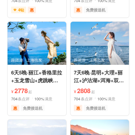
704
条点评
100%
满意
704
条点评
100%
满意
4钻
惠
惠
免费接送机
免费接送机
免费WIFI
品质游
世界遗产
管家服务
品质游
雪山之旅
美食享受
情侣游
摄影之旅
摄影之旅
休闲度假
自然山水
美食享受
乡村趣游
森林公园
美景探索
深度人文
世界遗产
跟团游
上海出发
跟团游
上海出发
特色民宿
自由活动
6天5晚·丽江+香格里拉
7天6晚·昆明+大理+丽
+玉龙雪山+虎跳峡半
江+泸沽湖+洱海+双廊
自助游
+圣托里尼跟团游
2778
2808
¥
¥
起
起
704
条点评
100%
满意
704
条点评
100%
满意
惠
免费接送机
惠
免费接送机
休闲游
世界遗产
品质游
世界遗产
雪山之旅
美食享受
美食享受
自然山水
摄影之旅
摄影之旅