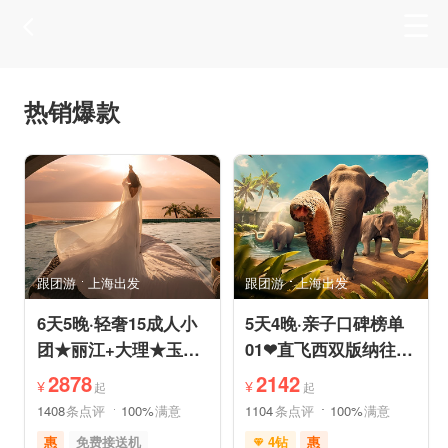
热销爆款
跟团游
上海出发
跟团游
上海出发
6天5晚·轻奢15成人小
5天4晚·亲子口碑榜单
团★丽江+大理★玉龙
01❤直飞西双版纳往返
雪山冰川大索道·深度
机票❤拼小团轻奢0购
2878
2142
¥
¥
起
起
畅游
物纯玩
1408
条点评
100%
满意
1104
条点评
100%
满意
惠
免费接送机
4钻
惠