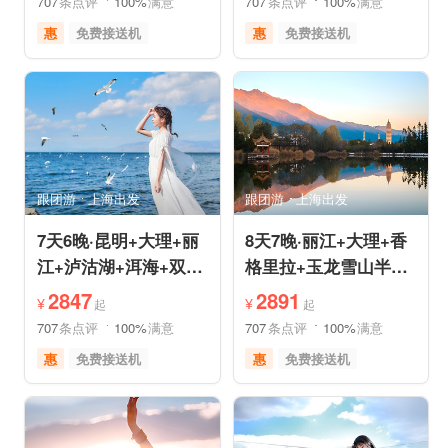
707
条点评
100%
满意
707
条点评
100%
满意
惠
免费接送机
惠
免费接送机
休闲游
世界遗产
品质游
世界遗产
雪山之旅
美食享受
美食享受
摄影之旅
摄影之旅
自然山水
跟团游
上海出发
跟团游
上海出发
7天6晚·昆明+大理+丽
8天7晚·丽江+大理+香
江+泸沽湖+洱海+双廊
格里拉+玉龙雪山半自
+圣托里尼跟团游
助游
2847
2891
¥
¥
起
起
707
条点评
100%
满意
707
条点评
100%
满意
惠
免费接送机
惠
免费接送机
品质游
世界遗产
品质游
世界遗产
美食享受
自然山水
雪山之旅
美食享受
摄影之旅
摄影之旅