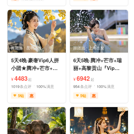
赠送早餐
世界遗产
免费接送机
雪山之旅
行车时长短
充足自由时间
品质游
美食享受
摄影之旅
美食享受
摄影之旅
自然山水
自然山水
动植物园
研学体验
跟团游
昆明出发
跟团游
上海出发
5天4晚·豪奢Vip6人拼
6天5晚·腾冲+芒市+瑞
小团★腾冲+芒市+瑞
丽+高黎贡山『Vip一
丽★直飞往返轻松旅途
单一团』豪奢五钻酒店
4483
6942
¥
¥
起
起
度假
1019
条点评
100%
满意
954
条点评
100%
满意
5钻
惠
5钻
惠
充足自由时间
免费接送机
免费WIFI
免费接送机
品质游
家庭游
情侣游
祈福之旅
赏花之旅
世界遗产
休闲度假
森林公园
自然山水
自然山水
自由活动
美食享受