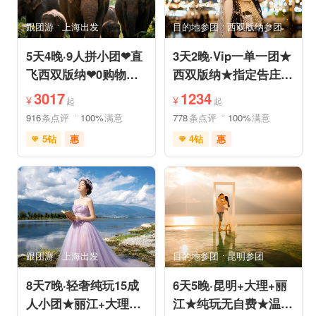
跟团游
上海出发
目的地参团
西双版纳参团
5天4晚·9人拼小团❤直
3天2晚·Vip一单一团★
飞西双版纳❤0购物纯
西双版纳★指定告庄内
玩·豪奢五星五钻泳池
泳池酒店或温德姆国际
3017
1234
¥
¥
起
起
度假
连锁
916
条点评
100%
满意
778
条点评
100%
满意
5钻
惠
4钻
惠
免费接送机
管家服务
充足自由时间
品质游
休闲游
免费接送机
家庭游
摄影之旅
支持儿童入住
品质游
休闲度假
自然山水
情侣游
祈福之旅
美食享受
世界遗产
赏花之旅
森林公园
亲子休闲
动植物园
森林草原
特色民宿
小众风光
森林公园
亲子休闲
自由活动
跟团游
上海出发
目的地参团
昆明参团
美景探索
8天7晚·轻奢纯玩15成
6天5晚·昆明+大理+丽
人小团★丽江+大理
江★纯玩无自费★温德