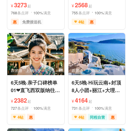
+香格里拉/泸沽湖★直
姆国际连锁酒店入住
3273
2568
¥
¥
起
起
飞丽江
768
条点评
100%
满意
755
条点评
100%
满意
惠
免费接送机
4钻
惠
家庭游
祈福之旅
免费接送机
中文服务
赏花之旅
摄影之旅
管家服务
品质游
雪山之旅
自然山水
喀斯特地貌
滇池红嘴鸥
行车时长短
乡村趣游
古镇古村
雪山之旅
赏花之旅
美景探索
深度人文
世界遗产
摄影之旅
跟团游
上海出发
跟团游
上海出发
休闲度假
特色民宿
自然山水
美食享受
6天5晚·亲子口碑榜单
6天5晚·Hi玩云南+封顶
01❤直飞西双版纳往返
8人小团+丽江+大理
机票❤拼小团轻奢0购
+泸沽湖+玉龙雪山+洱
2382
4164
¥
¥
起
起
物纯玩
海
727
条点评
100%
满意
731
条点评
100%
满意
4钻
惠
4钻
同程自营
惠
免费接送机
中文服务
充足自由时间
管家服务
品质游
免费接送机
家庭游