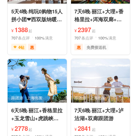
5天4晚·纯玩0购物15人
7天6晚·丽江+大理+香
拼小团❤西双版纳暖冬
格里拉+洱海双廊+虎
爆品❤品牌温德姆·亲
跳峡跟团游
1388
2397
¥
¥
起
起
子游
707
条点评
100%
满意
707
条点评
100%
满意
4钻
惠
惠
免费接送机
免费接送机
免费WIFI
品质游
世界遗产
管家服务
品质游
雪山之旅
美食享受
情侣游
摄影之旅
摄影之旅
休闲度假
自然山水
美食享受
乡村趣游
森林公园
美景探索
深度人文
世界遗产
跟团游
上海出发
跟团游
上海出发
特色民宿
自由活动
6天5晚·丽江+香格里拉
7天6晚·丽江+大理+泸
+玉龙雪山+虎跳峡半
沽湖+双廊跟团游
自助游
2778
2841
¥
¥
起
起