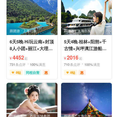
情侣游
乡村趣游
品质游
休闲游
古镇古村
动植物园
环游洱海
祈福之旅
森林公园
深度人文
世界遗产
摄影之旅
研学体验
跟团游
上海出发
跟团游
上海出发
休闲度假
特色民宿
亲子休闲
自然山水
6天5晚·Hi玩云南+封顶
5天4晚·桂林+阳朔+千
8人小团+丽江+大理
古情+兴坪漓江游船
+香格里拉+虎跳峡+洱
+古东森林瀑布+十里
4452
2016
¥
¥
起
起
海
画廊
731
条点评
100%
满意
710
条点评
100%
满意
4钻
同程自营
惠
4钻
惠
赠送旅拍
充足自由时间
免费接送机
世界遗产
免费接送机
家庭游
雪山之旅
森林草原
品质游
环游洱海
行车时长短
祈福之旅
自然山水
赏花之旅
目的地参团
西双版纳参团
跟团游
上海出发