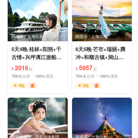
品质游
休闲游
品质游
环游洱海
环游洱海
自然山水
跟团游
上海出发
跟团游
上海出发
5天4晚·桂林+阳朔+千
6天5晚·芒市+瑞丽+腾
古情+兴坪漓江游船
冲+和顺古镇+洞山温
+古东森林瀑布+十里
泉+中缅姐告国门跟团
2016
5957
¥
¥
起
起
画廊
游
709
条点评
100%
满意
704
条点评
100%
满意
4钻
惠
5钻
惠
免费接送机
世界遗产
充足自由时间
雪山之旅
森林草原
免费接送机
休闲游
行车时长短
祈福之旅
祈福之旅
赏花之旅
赏花之旅
目的地参团
西双版纳参团
跟团游
上海出发