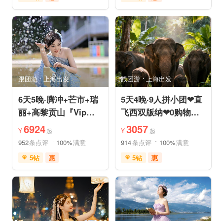
免费接送机
充足自由时间
充足自由时间
品质游
免费接送机
品质游
美食享受
摄影之旅
祈福之旅
赏花之旅
自然山水
动植物园
森林公园
自然山水
研学体验
跟团游
上海出发
跟团游
上海出发
6天5晚·腾冲+芒市+瑞
5天4晚·9人拼小团❤直
丽+高黎贡山『Vip一
飞西双版纳❤0购物纯
单一团』豪奢五钻酒店
玩·豪奢五星五钻泳池
6924
3057
¥
¥
起
起
度假
度假
952
条点评
100%
满意
914
条点评
100%
满意
5钻
惠
5钻
惠
免费接送机
免费WIFI
免费接送机
管家服务
家庭游
情侣游
品质游
休闲游
世界遗产
休闲度假
家庭游
摄影之旅
自然山水
自由活动
休闲度假
自然山水
美食享受
美食享受
世界遗产