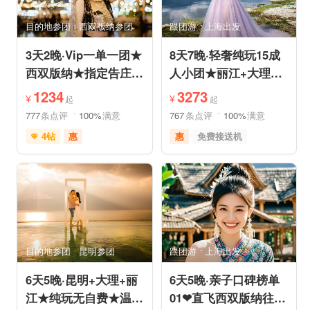
亲子休闲
动植物园
小众风光
森林公园
目的地参团
西双版纳参团
跟团游
上海出发
美景探索
3天2晚·Vip一单一团★
8天7晚·轻奢纯玩15成
西双版纳★指定告庄内
人小团★丽江+大理
泳池酒店或温德姆国际
+香格里拉/泸沽湖★直
1234
3273
¥
¥
起
起
连锁
飞丽江
777
条点评
100%
满意
767
条点评
100%
满意
4钻
惠
惠
免费接送机
充足自由时间
家庭游
祈福之旅
免费接送机
赏花之旅
摄影之旅
支持儿童入住
品质游
雪山之旅
自然山水
情侣游
祈福之旅
行车时长短
赏花之旅
森林公园
森林草原
特色民宿
亲子休闲
自由活动
目的地参团
昆明参团
跟团游
上海出发
6天5晚·昆明+大理+丽
6天5晚·亲子口碑榜单
江★纯玩无自费★温德
01❤直飞西双版纳往返