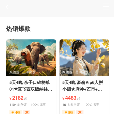
热销爆款
跟团游
上海出发
跟团游
昆明出发
5天4晚·亲子口碑榜单
5天4晚·豪奢Vip6人拼
01❤直飞西双版纳往返
小团★腾冲+芒市+瑞
机票❤拼小团轻奢0购
丽★直飞往返轻松旅途
2182
4483
¥
¥
起
起
物纯玩
1104
条点评
100%
满意
1018
条点评
100%
满意
4钻
惠
5钻
惠