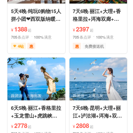
5天4晚·纯玩0购物15人
7天6晚·丽江+大理+香
拼小团❤西双版纳暖冬
格里拉+洱海双廊+虎
爆品❤品牌温德姆·亲
跳峡跟团游
1388
2397
¥
¥
起
起
子游
705
条点评
100%
满意
705
条点评
100%
满意
4钻
惠
惠
免费接送机
免费接送机
免费WIFI
品质游
世界遗产
管家服务
品质游
雪山之旅
美食享受
情侣游
摄影之旅
摄影之旅
休闲度假
自然山水
美食享受
乡村趣游
森林公园
美景探索
深度人文
世界遗产
跟团游
上海出发
跟团游
上海出发
特色民宿
自由活动
6天5晚·丽江+香格里拉
7天6晚·昆明+大理+丽
+玉龙雪山+虎跳峡半
江+泸沽湖+洱海+双廊
自助游
+圣托里尼跟团游
2778
2808
¥
¥
起
起