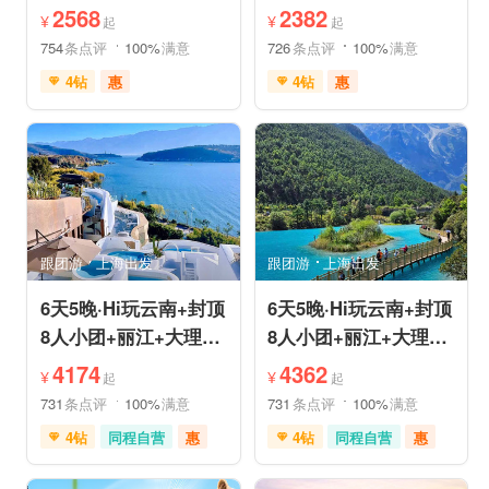
姆国际连锁酒店入住
机票❤拼小团轻奢0购
2568
2382
¥
¥
起
起
物纯玩
754
条点评
100%
满意
726
条点评
100%
满意
4钻
惠
4钻
惠
免费接送机
中文服务
免费接送机
中文服务
管家服务
品质游
管家服务
品质游
喀斯特地貌
滇池红嘴鸥
情侣游
乡村趣游
乡村趣游
古镇古村
古镇古村
动植物园
雪山之旅
赏花之旅
祈福之旅
森林公园
美景探索
深度人文
深度人文
世界遗产
世界遗产
摄影之旅
摄影之旅
研学体验
跟团游
上海出发
跟团游
上海出发
休闲度假
特色民宿
休闲度假
特色民宿
自然山水
美食享受
亲子休闲
自然山水
6天5晚·Hi玩云南+封顶
6天5晚·Hi玩云南+封顶
8人小团+丽江+大理
8人小团+丽江+大理
+泸沽湖+玉龙雪山+洱
+香格里拉+虎跳峡+洱
4174
4362
¥
¥
起
起
海
海
731
条点评
100%
满意
731
条点评
100%
满意
4钻
同程自营
惠
4钻
同程自营
惠
充足自由时间
赠送旅拍
充足自由时间
免费接送机
家庭游
免费接送机
家庭游