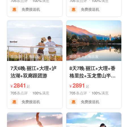
705
条点评
100%
满意
705
条点评
100%
满意
惠
免费接送机
惠
免费接送机
休闲游
世界遗产
品质游
世界遗产
雪山之旅
美食享受
美食享受
自然山水
摄影之旅
摄影之旅
跟团游
上海出发
跟团游
上海出发
7天6晚·丽江+大理+泸
8天7晚·丽江+大理+香
沽湖+双廊跟团游
格里拉+玉龙雪山半自
助游
2841
2891
¥
¥
起
起
705
条点评
100%
满意
705
条点评
100%
满意
惠
免费接送机
惠
免费接送机
品质游
世界遗产
品质游
世界遗产
美食享受
摄影之旅
雪山之旅
美食享受
自然山水
摄影之旅