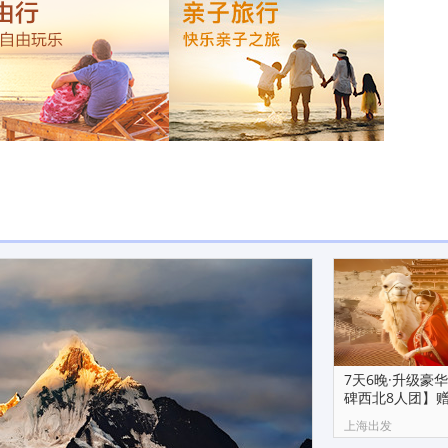
7天6晚·升级豪华
碑西北8人团】
+骑骆驼
上海出发