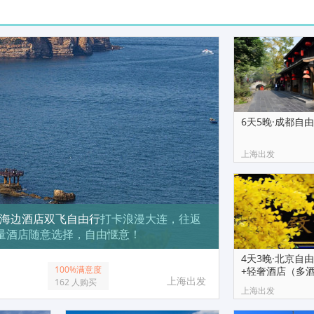
6天5晚·成都自
上海出发
选海边酒店双飞自由行
打卡浪漫大连，往返
量酒店随意选择，自由惬意！
4天3晚·北京自
100%满意度
+轻奢酒店（多
上海出发
162 人购买
慢韵
上海出发