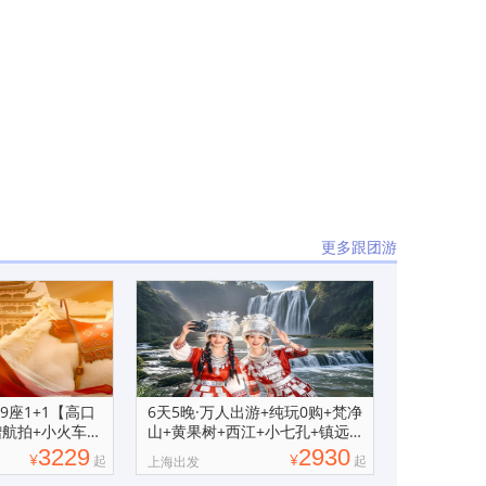
更多跟团游
9座1+1【高口
6天5晚·万人出游+纯玩0购+梵净
赠航拍+小火车
山+黄果树+西江+小七孔+镇远
跟团游
3229
2930
¥
¥
起
起
上海出发