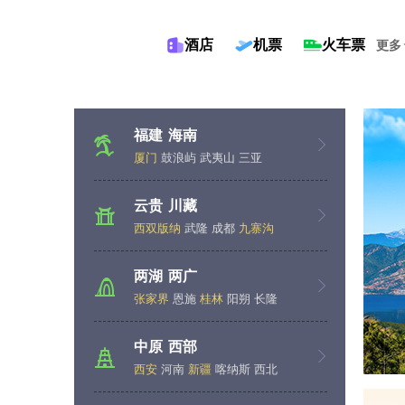
酒店
机票
火车票
更多
福建
海南
厦门
鼓浪屿
武夷山
三亚
云贵
川藏
西双版纳
武隆
成都
九寨沟
两湖
两广
张家界
恩施
桂林
阳朔
长隆
中原
西部
西安
河南
新疆
喀纳斯
西北