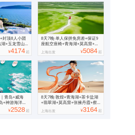
南+封顶8人小团
8天7晚·单人保拼免房差+保证9
沽湖+玉龙雪山
座航空座椅+青海湖+莫高窟+丹
霞拼小团
4174
5084
¥
¥
起
起
上海出发
踪｜青岛+威海
8天7晚·敦煌+青海湖+茶卡盐湖
岛+神游海洋世
+翡翠湖+莫高窟+张掖丹霞+察
尔汗盐湖
2528
3164
¥
¥
起
起
上海出发