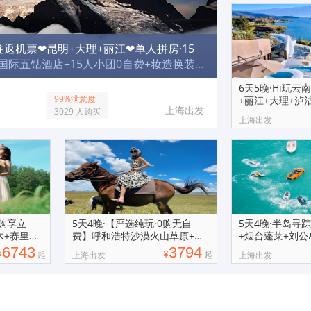
往返机票❤昆明+大理+丽江❤单人拼房·15
国际五钻酒店+15人小团0自费+妆造换装
『千人爆品榜单01』一站式精华景点畅游！
6天5晚·Hi玩云
陆地头等舱+拼房免补房差
99%满意度
+丽江+大理+泸
上海出发
3029 人购买
+洱海
上海出发
先购享立
5天4晚·【严选纯玩·0购无自
5天4晚·半岛寻
木+赛里木
费】呼和浩特沙漠火山草原+诈
+烟台蓬莱+刘公
马宴+响沙湾
界+八仙渡
6743
3794
¥
¥
起
起
上海出发
上海出发