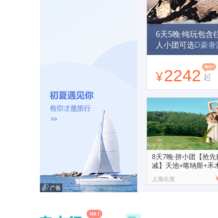
6天5晚·纯玩包含
人小团可选
D豪奢
旅拍+动车返昆 
B懒人9点出发+
2242
¥
起
8天7晚·拼小团【抢
减】天池+喀纳斯+禾
湖+那拉提
上海出发