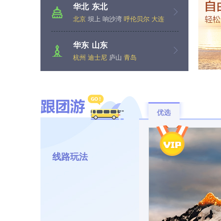
华北
东北
北京
坝上
响沙湾
呼伦贝尔
大连
伊春
五大连池
华东
山东
杭州
迪士尼
庐山
青岛
优选
线路玩法