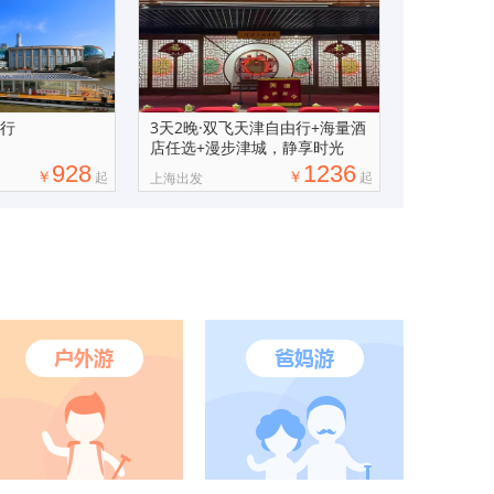
由行
3天2晚·双飞天津自由行+海量酒
店任选+漫步津城，静享时光
928
1236
￥
￥
起
起
上海出发