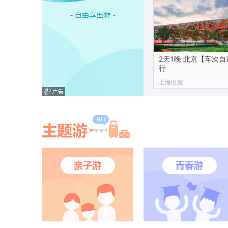
2天1晚·北京【车次
行
上海出发