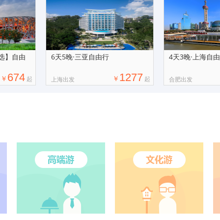
自选】自由
6天5晚·三亚自由行
4天3晚·上海自
674
1277
￥
￥
起
起
上海出发
合肥出发