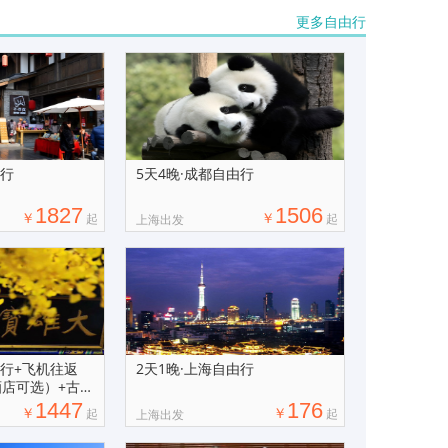
更多自由行
由行
5天4晚·成都自由行
1827
1506
￥
￥
起
起
上海出发
由行+飞机往返
2天1晚·上海自由行
酒店可选）+古都
1447
176
￥
￥
起
起
上海出发