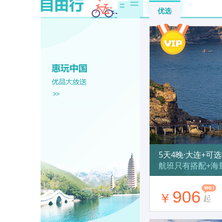
优选
5天4晚·大连+可
航班只有搭配+海
906
￥
起