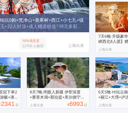
+纯玩0购+梵净山+黄果树+西江+小七孔+镇
王+22人封顶+成人赠送价值198元多彩贵
酒店+西江&镇远双客栈观双夜景 2+1陆地
7天6晚·升级豪华
接送
98%满意度
碑西北8人团】
上海出发
22700 人购买
+骑骆驼
上海出发
双冠下单2
8天7晚·闭眼入新疆 伊犁深度
6天5晚·Hi玩云
+游艇+潜
+赛里木湖+那拉提+库尔德宁
+丽江+大理+泸
+夏塔+独库
+洱海
2341
6993
¥
¥
起
起
上海出发
上海出发