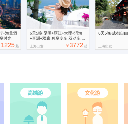
行+海量酒
6天5晚·昆明+丽江+大理+洱海
6天5晚·成都自
享时光
+喜洲+双廊 独享专车 双动车 自
由行
1225
3772
￥
￥
起
起
上海出发
上海出发