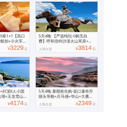
9座1+1【高口
5天4晚·【严选纯玩·0购无自
赠航拍+小火车
费】呼和浩特沙漠火山草原+诈
马宴+响沙湾
3229
3814
¥
¥
起
起
上海出发
南+封顶8人小团
5天4晚·暑期抢先购·壶口瀑布升
沽湖+玉龙雪山
级头等舱+兵马俑+华山+大雁塔
跟团游
4174
2349
¥
¥
起
起
上海出发