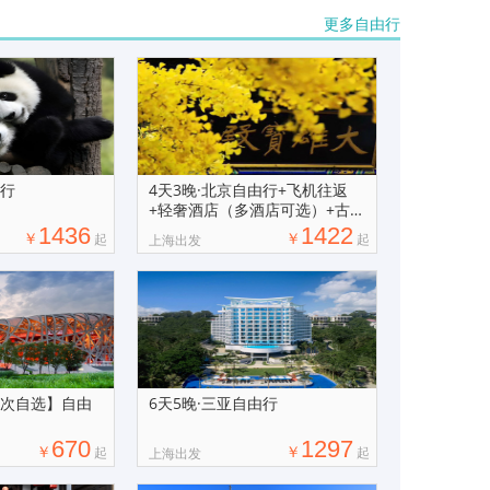
更多自由行
由行
4天3晚·北京自由行+飞机往返
+轻奢酒店（多酒店可选）+古都
慢韵
1436
1422
￥
￥
起
起
上海出发
车次自选】自由
6天5晚·三亚自由行
670
1297
￥
￥
起
起
上海出发