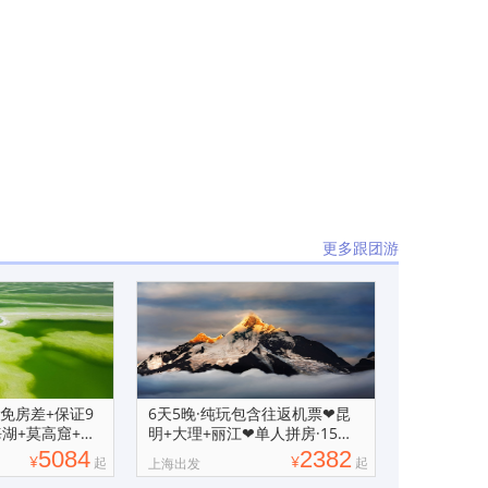
更多跟团游
拼免房差+保证9
6天5晚·纯玩包含往返机票❤昆
湖+莫高窟+丹
明+大理+丽江❤单人拼房·15人
小团可选
5084
2382
¥
¥
起
起
上海出发