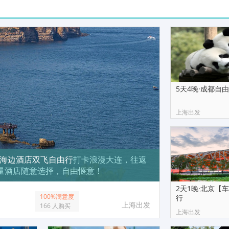
5天4晚·成都自
上海出发
选海边酒店双飞自由行
打卡浪漫大连，往返
量酒店随意选择，自由惬意！
2天1晚·北京【
100%满意度
行
上海出发
166 人购买
上海出发