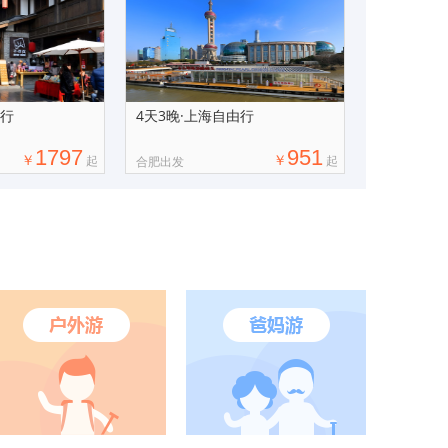
由行
4天3晚·上海自由行
1797
951
￥
￥
起
起
合肥出发