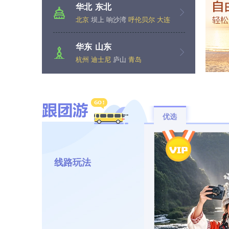
华北
东北
北京
坝上
响沙湾
呼伦贝尔
大连
伊春
五大连池
华东
山东
杭州
迪士尼
庐山
青岛
优选
线路玩法