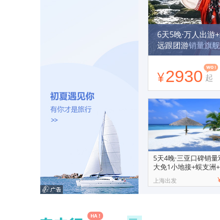
6天5晚·万人出游
远跟团游
销量旗舰
州风表演 3晚4钻
头等舱+24H专车
2930
¥
起
5天4晚·三亚口碑销量
大免1小地接+蜈支洲
水私家团
上海出发