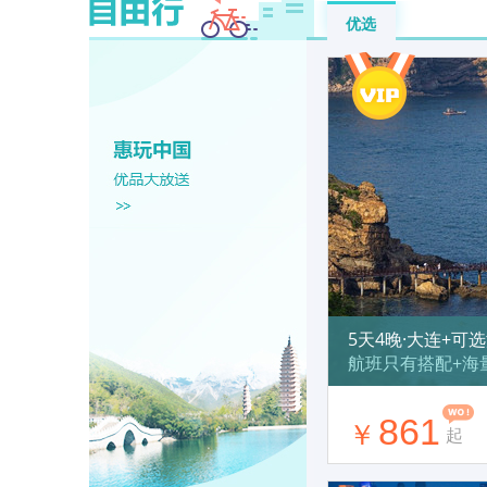
优选
5天4晚·大连+可
航班只有搭配+海
861
￥
起