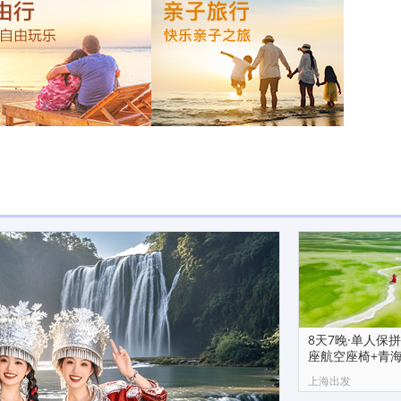
8天7晚·单人保
座航空座椅+青海
霞拼小团
上海出发