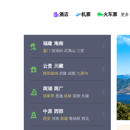
酒店
机票
火车票
更多
福建
海南
厦门
鼓浪屿
武夷山
三亚
云贵
川藏
西双版纳
武隆
成都
九寨沟
两湖
两广
张家界
恩施
桂林
阳朔
长隆
中原
西部
西安
河南
新疆
喀纳斯
西北