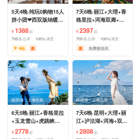
5天4晚·纯玩0购物15人
7天6晚·丽江+大理+香
拼小团❤西双版纳暖冬
格里拉+洱海双廊+虎
爆品❤品牌温德姆·亲
跳峡跟团游
1388
2397
¥
¥
起
起
子游
705
条点评
100%
满意
705
条点评
100%
满意
4钻
惠
惠
免费接送机
免费接送机
免费WIFI
品质游
世界遗产
管家服务
品质游
雪山之旅
美食享受
情侣游
摄影之旅
摄影之旅
休闲度假
自然山水
美食享受
乡村趣游
森林公园
美景探索
深度人文
世界遗产
跟团游
上海出发
跟团游
上海出发
特色民宿
自由活动
6天5晚·丽江+香格里拉
7天6晚·昆明+大理+丽
+玉龙雪山+虎跳峡半
江+泸沽湖+洱海+双廊
自助游
+圣托里尼跟团游
2778
2808
¥
¥
起
起