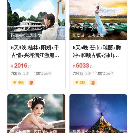
品质游
休闲游
品质游
环游洱海
环游洱海
自然山水
跟团游
上海出发
跟团游
上海出发
5天4晚·桂林+阳朔+千
6天5晚·芒市+瑞丽+腾
古情+兴坪漓江游船
冲+和顺古镇+洞山温
+古东森林瀑布+十里
泉+中缅姐告国门跟团
2016
6033
¥
¥
起
起
画廊
游
709
条点评
100%
满意
704
条点评
100%
满意
4钻
惠
5钻
惠
免费接送机
世界遗产
充足自由时间
雪山之旅
森林草原
免费接送机
休闲游
行车时长短
祈福之旅
祈福之旅
赏花之旅
赏花之旅
目的地参团
西双版纳参团
跟团游
上海出发