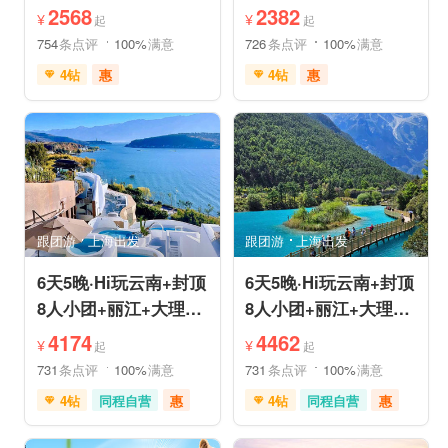
姆国际连锁酒店入住
机票❤拼小团轻奢0购
2568
2382
¥
¥
起
起
物纯玩
754
条点评
100%
满意
726
条点评
100%
满意
4钻
惠
4钻
惠
免费接送机
中文服务
免费接送机
中文服务
管家服务
品质游
管家服务
品质游
喀斯特地貌
滇池红嘴鸥
情侣游
乡村趣游
乡村趣游
古镇古村
古镇古村
动植物园
雪山之旅
赏花之旅
祈福之旅
森林公园
美景探索
深度人文
深度人文
世界遗产
世界遗产
摄影之旅
摄影之旅
研学体验
跟团游
上海出发
跟团游
上海出发
休闲度假
特色民宿
休闲度假
特色民宿
自然山水
美食享受
亲子休闲
自然山水
6天5晚·Hi玩云南+封顶
6天5晚·Hi玩云南+封顶
8人小团+丽江+大理
8人小团+丽江+大理
+泸沽湖+玉龙雪山+洱
+香格里拉+虎跳峡+洱
4174
4462
¥
¥
起
起
海
海
731
条点评
100%
满意
731
条点评
100%
满意
4钻
同程自营
惠
4钻
同程自营
惠
充足自由时间
赠送旅拍
充足自由时间
免费接送机
家庭游
免费接送机
家庭游