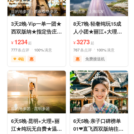
亲子休闲
动植物园
小众风光
森林公园
目的地参团
西双版纳参团
跟团游
上海出发
美景探索
3天2晚·Vip一单一团★
8天7晚·轻奢纯玩15成
西双版纳★指定告庄内
人小团★丽江+大理
泳池酒店或温德姆国际
+香格里拉/泸沽湖★直
1234
3273
¥
¥
起
起
连锁
飞丽江
777
条点评
100%
满意
767
条点评
100%
满意
4钻
惠
惠
免费接送机
充足自由时间
家庭游
祈福之旅
免费接送机
赏花之旅
摄影之旅
支持儿童入住
品质游
雪山之旅
自然山水
情侣游
祈福之旅
行车时长短
赏花之旅
森林公园
森林草原
特色民宿
亲子休闲
自由活动
目的地参团
昆明参团
跟团游
上海出发
6天5晚·昆明+大理+丽
6天5晚·亲子口碑榜单
江★纯玩无自费★温德
01❤直飞西双版纳往返