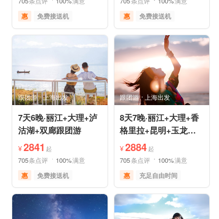
705
条点评
100%
满意
705
条点评
100%
满意
惠
免费接送机
惠
免费接送机
休闲游
世界遗产
品质游
世界遗产
雪山之旅
美食享受
美食享受
自然山水
摄影之旅
摄影之旅
跟团游
上海出发
跟团游
上海出发
7天6晚·丽江+大理+泸
8天7晚·丽江+大理+香
沽湖+双廊跟团游
格里拉+昆明+玉龙雪
山半自助游
2841
2884
¥
¥
起
起
705
条点评
100%
满意
705
条点评
100%
满意
惠
免费接送机
惠
充足自由时间
品质游
世界遗产
免费接送机
品质游
美食享受
摄影之旅
世界遗产
雪山之旅
自然山水
森林草原