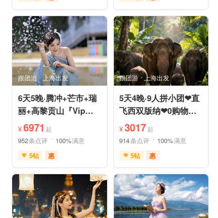
免费接送机
充足自由时间
充足自由时间
品质游
免费接送机
品质游
美食享受
摄影之旅
祈福之旅
赏花之旅
自然山水
动植物园
森林公园
自然山水
研学体验
跟团游
上海出发
跟团游
上海出发
6天5晚·腾冲+芒市+瑞
5天4晚·9人拼小团❤直
丽+高黎贡山『Vip一
飞西双版纳❤0购物纯
单一团』豪奢五钻酒店
玩·豪奢五星五钻泳池
6971
3017
¥
¥
起
起
度假
度假
952
条点评
100%
满意
914
条点评
100%
满意
5钻
惠
5钻
惠
免费接送机
免费WIFI
免费接送机
管家服务
家庭游
情侣游
品质游
休闲游
世界遗产
休闲度假
家庭游
摄影之旅
自然山水
自由活动
休闲度假
自然山水
美食享受
美食享受
世界遗产