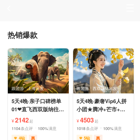
热销爆款
跟团游
上海出发
跟团游
西双版纳出发
5天4晚·亲子口碑榜单
5天4晚·豪奢Vip6人拼
01❤直飞西双版纳往返
小团★腾冲+芒市+瑞
机票❤拼小团轻奢0购
丽★直飞往返轻松旅途
2142
4503
¥
¥
起
起
物纯玩
1104
条点评
100%
满意
1018
条点评
100%
满意
4钻
惠
5钻
惠