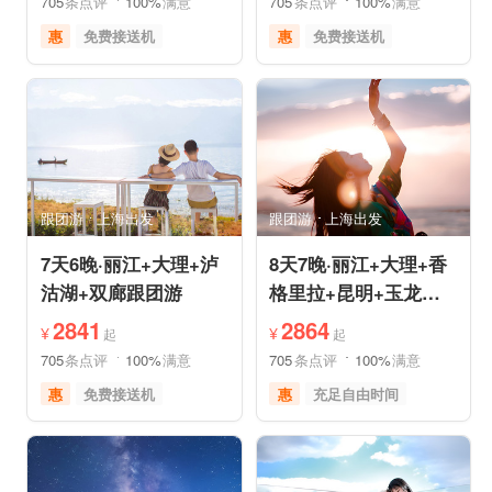
705
条点评
100%
满意
705
条点评
100%
满意
惠
免费接送机
惠
免费接送机
休闲游
世界遗产
品质游
世界遗产
雪山之旅
美食享受
美食享受
自然山水
摄影之旅
摄影之旅
跟团游
上海出发
跟团游
上海出发
7天6晚·丽江+大理+泸
8天7晚·丽江+大理+香
沽湖+双廊跟团游
格里拉+昆明+玉龙雪
山半自助游
2841
2864
¥
¥
起
起
705
条点评
100%
满意
705
条点评
100%
满意
惠
免费接送机
惠
充足自由时间
品质游
世界遗产
免费接送机
品质游
美食享受
摄影之旅
世界遗产
雪山之旅
自然山水
森林草原