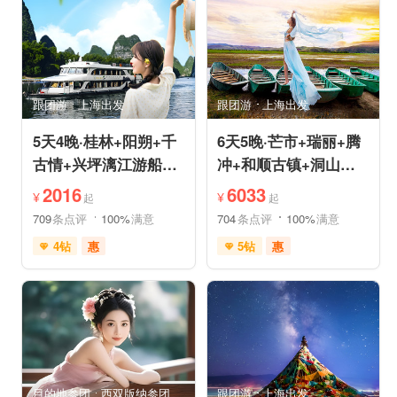
品质游
休闲游
品质游
环游洱海
环游洱海
自然山水
跟团游
上海出发
跟团游
上海出发
5天4晚·桂林+阳朔+千
6天5晚·芒市+瑞丽+腾
古情+兴坪漓江游船
冲+和顺古镇+洞山温
+古东森林瀑布+十里
泉+中缅姐告国门跟团
2016
6033
¥
¥
起
起
画廊
游
709
条点评
100%
满意
704
条点评
100%
满意
4钻
惠
5钻
惠
免费接送机
世界遗产
充足自由时间
雪山之旅
森林草原
免费接送机
休闲游
行车时长短
祈福之旅
祈福之旅
赏花之旅
赏花之旅
目的地参团
西双版纳参团
跟团游
上海出发