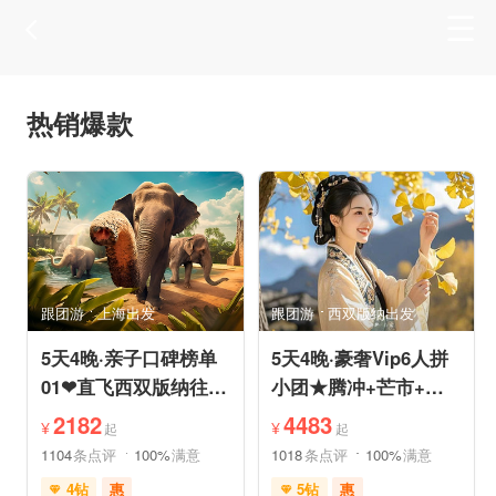
热销爆款
跟团游
上海出发
跟团游
西双版纳出发
5天4晚·亲子口碑榜单
5天4晚·豪奢Vip6人拼
01❤直飞西双版纳往返
小团★腾冲+芒市+瑞
机票❤拼小团轻奢0购
丽★直飞往返轻松旅途
2182
4483
¥
¥
起
起
物纯玩
1104
条点评
100%
满意
1018
条点评
100%
满意
4钻
惠
5钻
惠