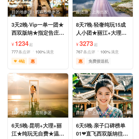
亲子休闲
动植物园
小众风光
森林公园
目的地参团
西双版纳参团
跟团游
上海出发
美景探索
3天2晚·Vip一单一团★
8天7晚·轻奢纯玩15成
西双版纳★指定告庄内
人小团★丽江+大理
泳池酒店或温德姆国际
+香格里拉/泸沽湖★直
1234
3273
¥
¥
起
起
连锁
飞丽江
777
条点评
100%
满意
767
条点评
100%
满意
4钻
惠
惠
免费接送机
充足自由时间
家庭游
祈福之旅
免费接送机
赏花之旅
摄影之旅
支持儿童入住
品质游
雪山之旅
自然山水
情侣游
祈福之旅
行车时长短
赏花之旅
森林公园
森林草原
特色民宿
亲子休闲
自由活动
目的地参团
昆明参团
跟团游
上海出发
6天5晚·昆明+大理+丽
6天5晚·亲子口碑榜单
江★纯玩无自费★温德
01❤直飞西双版纳往返