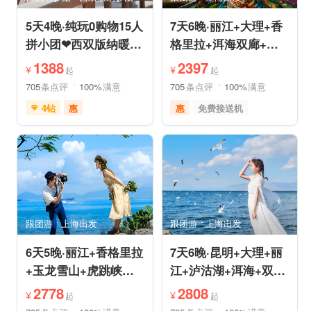
5天4晚·纯玩0购物15人
7天6晚·丽江+大理+香
拼小团❤西双版纳暖冬
格里拉+洱海双廊+虎
爆品❤品牌温德姆·亲
跳峡跟团游
1388
2397
¥
¥
起
起
子游
705
条点评
100%
满意
705
条点评
100%
满意
4钻
惠
惠
免费接送机
免费接送机
免费WIFI
品质游
世界遗产
管家服务
品质游
雪山之旅
美食享受
情侣游
摄影之旅
摄影之旅
休闲度假
自然山水
美食享受
乡村趣游
森林公园
美景探索
深度人文
世界遗产
跟团游
上海出发
跟团游
上海出发
特色民宿
自由活动
6天5晚·丽江+香格里拉
7天6晚·昆明+大理+丽
+玉龙雪山+虎跳峡半
江+泸沽湖+洱海+双廊
自助游
+圣托里尼跟团游
2778
2808
¥
¥
起
起