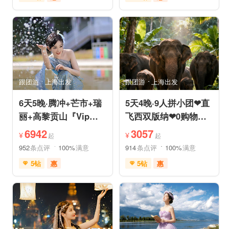
免费接送机
充足自由时间
充足自由时间
品质游
免费接送机
品质游
美食享受
摄影之旅
祈福之旅
赏花之旅
自然山水
动植物园
森林公园
自然山水
研学体验
跟团游
上海出发
跟团游
上海出发
6天5晚·腾冲+芒市+瑞
5天4晚·9人拼小团❤直
丽+高黎贡山『Vip一
飞西双版纳❤0购物纯
单一团』豪奢五钻酒店
玩·豪奢五星五钻泳池
6942
3057
¥
¥
起
起
度假
度假
952
条点评
100%
满意
914
条点评
100%
满意
5钻
惠
5钻
惠
免费接送机
免费WIFI
免费接送机
管家服务
家庭游
情侣游
品质游
休闲游
世界遗产
休闲度假
家庭游
摄影之旅
自然山水
自由活动
休闲度假
自然山水
美食享受
美食享受
世界遗产