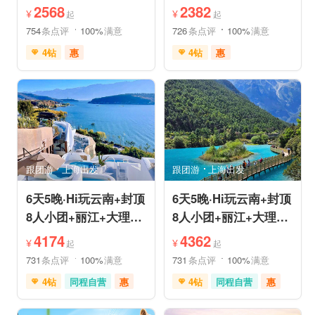
姆国际连锁酒店入住
机票❤拼小团轻奢0购
2568
2382
¥
¥
起
起
物纯玩
754
条点评
100%
满意
726
条点评
100%
满意
4钻
惠
4钻
惠
免费接送机
中文服务
免费接送机
中文服务
管家服务
品质游
管家服务
品质游
喀斯特地貌
滇池红嘴鸥
情侣游
乡村趣游
乡村趣游
古镇古村
古镇古村
动植物园
雪山之旅
赏花之旅
祈福之旅
森林公园
美景探索
深度人文
深度人文
世界遗产
世界遗产
摄影之旅
摄影之旅
研学体验
跟团游
上海出发
跟团游
上海出发
休闲度假
特色民宿
休闲度假
特色民宿
自然山水
美食享受
亲子休闲
自然山水
6天5晚·Hi玩云南+封顶
6天5晚·Hi玩云南+封顶
8人小团+丽江+大理
8人小团+丽江+大理
+泸沽湖+玉龙雪山+洱
+香格里拉+虎跳峡+洱
4174
4362
¥
¥
起
起
海
海
731
条点评
100%
满意
731
条点评
100%
满意
4钻
同程自营
惠
4钻
同程自营
惠
充足自由时间
赠送旅拍
充足自由时间
免费接送机
家庭游
免费接送机
家庭游