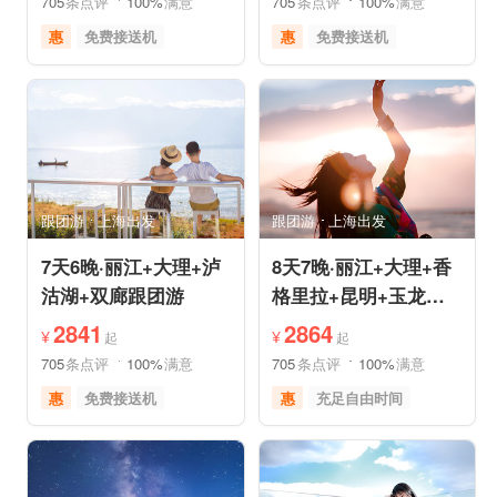
705
条点评
100%
满意
705
条点评
100%
满意
惠
免费接送机
惠
免费接送机
休闲游
世界遗产
品质游
世界遗产
雪山之旅
美食享受
美食享受
自然山水
摄影之旅
摄影之旅
跟团游
上海出发
跟团游
上海出发
7天6晚·丽江+大理+泸
8天7晚·丽江+大理+香
沽湖+双廊跟团游
格里拉+昆明+玉龙雪
山半自助游
2841
2864
¥
¥
起
起
705
条点评
100%
满意
705
条点评
100%
满意
惠
免费接送机
惠
充足自由时间
品质游
世界遗产
免费接送机
品质游
美食享受
摄影之旅
世界遗产
雪山之旅
自然山水
森林草原