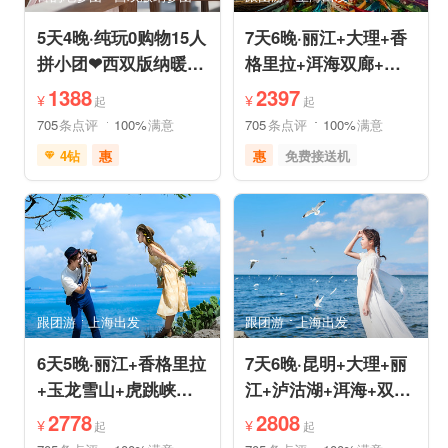
5天4晚·纯玩0购物15人
7天6晚·丽江+大理+香
拼小团❤西双版纳暖冬
格里拉+洱海双廊+虎
爆品❤品牌温德姆·亲
跳峡跟团游
1388
2397
¥
¥
起
起
子游
705
条点评
100%
满意
705
条点评
100%
满意
4钻
惠
惠
免费接送机
免费接送机
免费WIFI
品质游
世界遗产
管家服务
品质游
雪山之旅
美食享受
情侣游
摄影之旅
摄影之旅
休闲度假
自然山水
美食享受
乡村趣游
森林公园
美景探索
深度人文
世界遗产
跟团游
上海出发
跟团游
上海出发
特色民宿
自由活动
6天5晚·丽江+香格里拉
7天6晚·昆明+大理+丽
+玉龙雪山+虎跳峡半
江+泸沽湖+洱海+双廊
自助游
+圣托里尼跟团游
2778
2808
¥
¥
起
起