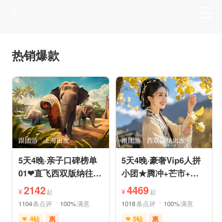
热销爆款
跟团游
上海出发
跟团游
西双版纳出发
5天4晚·亲子口碑榜单
5天4晚·豪奢Vip6人拼
01❤直飞西双版纳往返
小团★腾冲+芒市+瑞
机票❤拼小团轻奢0购
丽★直飞往返轻松旅途
2142
4469
¥
¥
起
起
物纯玩
1104
条点评
100%
满意
1018
条点评
100%
满意
4钻
惠
5钻
惠