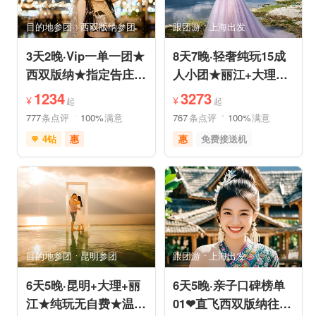
亲子休闲
动植物园
小众风光
森林公园
目的地参团
西双版纳参团
跟团游
上海出发
美景探索
3天2晚·Vip一单一团★
8天7晚·轻奢纯玩15成
西双版纳★指定告庄内
人小团★丽江+大理
泳池酒店或温德姆国际
+香格里拉/泸沽湖★直
1234
3273
¥
¥
起
起
连锁
飞丽江
777
条点评
100%
满意
767
条点评
100%
满意
4钻
惠
惠
免费接送机
充足自由时间
家庭游
祈福之旅
免费接送机
赏花之旅
摄影之旅
支持儿童入住
品质游
雪山之旅
自然山水
情侣游
祈福之旅
行车时长短
赏花之旅
森林公园
森林草原
特色民宿
亲子休闲
自由活动
目的地参团
昆明参团
跟团游
上海出发
6天5晚·昆明+大理+丽
6天5晚·亲子口碑榜单
江★纯玩无自费★温德
01❤直飞西双版纳往返