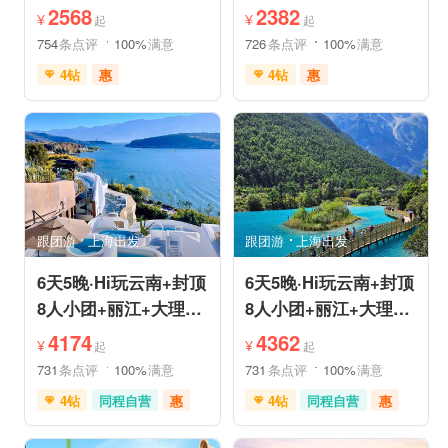
姆国际连锁酒店入住
机票❤拼小团轻奢0购
2568
2382
¥
¥
起
起
物纯玩
754
条点评
100%
满意
726
条点评
100%
满意
4钻
惠
4钻
惠
免费接送机
中文服务
免费接送机
中文服务
管家服务
品质游
管家服务
品质游
喀斯特地貌
滇池红嘴鸥
情侣游
乡村趣游
乡村趣游
古镇古村
古镇古村
动植物园
雪山之旅
赏花之旅
祈福之旅
森林公园
美景探索
深度人文
深度人文
世界遗产
世界遗产
摄影之旅
摄影之旅
研学体验
跟团游
上海出发
跟团游
上海出发
休闲度假
特色民宿
休闲度假
特色民宿
自然山水
美食享受
亲子休闲
自然山水
6天5晚·Hi玩云南+封顶
6天5晚·Hi玩云南+封顶
8人小团+丽江+大理
8人小团+丽江+大理
+泸沽湖+玉龙雪山+洱
+香格里拉+虎跳峡+洱
4174
4362
¥
¥
起
起
海
海
731
条点评
100%
满意
731
条点评
100%
满意
4钻
同程自营
惠
4钻
同程自营
惠
充足自由时间
赠送旅拍
充足自由时间
免费接送机
家庭游
免费接送机
家庭游