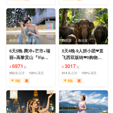
免费接送机
充足自由时间
充足自由时间
品质游
免费接送机
品质游
美食享受
摄影之旅
祈福之旅
赏花之旅
自然山水
动植物园
森林公园
自然山水
研学体验
跟团游
上海出发
跟团游
上海出发
6天5晚·腾冲+芒市+瑞
5天4晚·9人拼小团❤直
丽+高黎贡山『Vip一
飞西双版纳❤0购物纯
单一团』豪奢五钻酒店
玩·豪奢五星五钻泳池
6971
3017
¥
¥
起
起
度假
度假
952
条点评
100%
满意
914
条点评
100%
满意
5钻
惠
5钻
惠
免费接送机
免费WIFI
免费接送机
管家服务
家庭游
情侣游
品质游
休闲游
世界遗产
休闲度假
家庭游
摄影之旅
自然山水
自由活动
休闲度假
自然山水
美食享受
美食享受
世界遗产