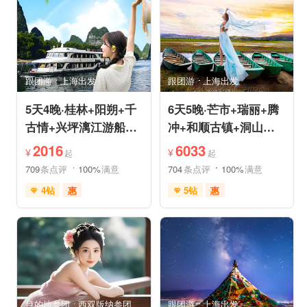
品质游
休闲游
品质游
环游洱海
环游洱海
自然山水
跟团游
上海出发
跟团游
上海出发
5天4晚·桂林+阳朔+千
6天5晚·芒市+瑞丽+腾
古情+兴坪漓江游船
冲+和顺古镇+洞山温
+古东森林瀑布+十里
泉+中缅姐告国门跟团
2016
6033
¥
¥
起
起
画廊
游
709
条点评
100%
满意
704
条点评
100%
满意
4钻
惠
5钻
惠
免费接送机
世界遗产
充足自由时间
雪山之旅
森林草原
免费接送机
休闲游
行车时长短
祈福之旅
祈福之旅
赏花之旅
赏花之旅
目的地参团
西双版纳参团
跟团游
上海出发